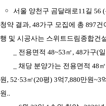
￮
서울 양천구 곰달래로11길 56 
청약 결과, 48가구 모집에 총 897건
행 및 시공사는 스위트드림종합건설
_
전용면적 48~53㎡, 48가구(일
_
채당 분양가는 전용면적 48㎡(공
원, 52·53㎡(20평) 3억7,880만원~3
원..