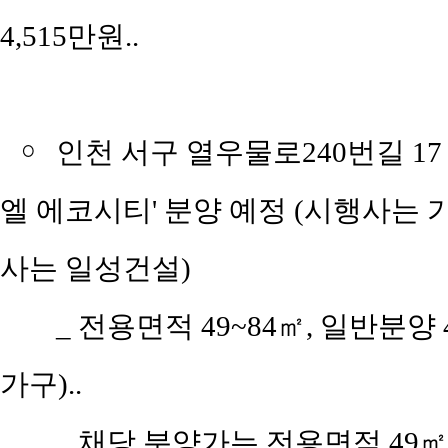
4,515만원..
￮
인천 서구 열우물로240번길 17
엘 에코시티' 분양 예정 (시행사
사는 일성건설)
_
전용면적 49~84㎡, 일반분양 
가구)..
_
채당 분양가는 전용면적 49㎡(공급