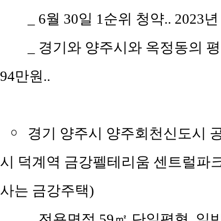
_
6월 30일 1순위 청약.. 2023년
_
경기와 양주시와 옥정동의 평당 평
94만원..
￮
경기 양주시 양주회천신도시 공
시 덕계역 금강펠테리움 센트럴파크'
사는 금강주택)
_
전용면적 59㎡ 단일평형, 일반