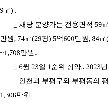
9㎡)..
_
채당 분양가는 전용면적 59㎡(공
만원, 74㎡(29평) 5억600만원, 84㎡
~1,708만원..
_
6월 23일 1순위 청약.. 2023년
_
인천과 부평구와 부평동의 평당 평
1,306만원..