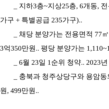
_
지하3층~지상25층, 6개동, 전용
가구 + 특별공급 235가구)..
_
채당 분양가는 전용면적 77㎡(공
3억350만원.. 평당 분양가는 1,110
_
6월 23일 1순위 청약.. 2023년
_
충북과 청주상당구와 용암동의 
원, 499만원..