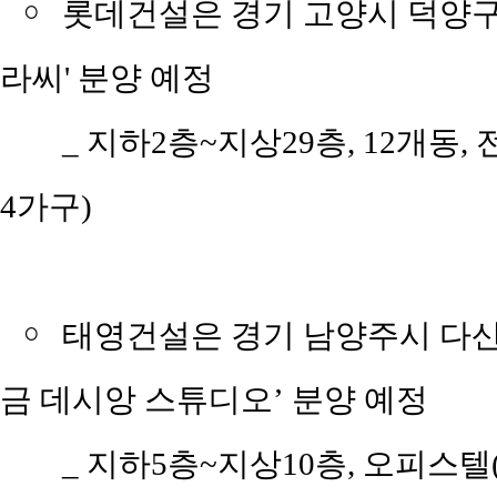
￮
롯데건설은 경기 고양시 덕양구
라씨' 분양 예정
_
지하2층~지상29층, 12개동, 전
4가구)
￮
태영건설은 경기 남양주시 다산
금 데시앙 스튜디오’ 분양 예정
_
지하5층~지상10층, 오피스텔(전