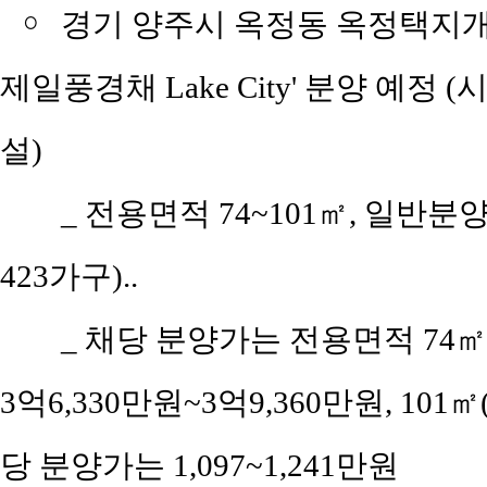
￮
경기 양주시 옥정동 옥정택지개
제일풍경채 Lake City' 분양 예정
설)
_
전용면적 74~101㎡, 일반분양
423가구)..
_
채당 분양가는 전용면적 74㎡(공
3억6,330만원~3억9,360만원, 101㎡(
당 분양가는 1,097~1,241만원