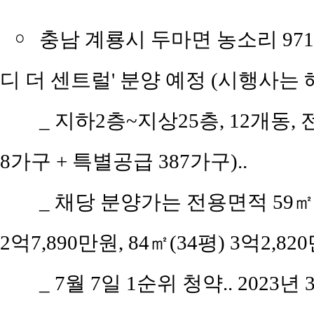
￮
충남 계룡시 두마면 농소리 97
디 더 센트럴' 분양 예정 (시행사는 
_
지하2층~지상25층, 12개동, 전
8가구 + 특별공급 387가구)..
_
채당 분양가는 전용면적 59㎡(공
2억7,890만원, 84㎡(34평) 3억2,8
_
7월 7일 1순위 청약.. 2023년 