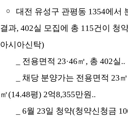
￮
대전 유성구 관평동 1354에서
결과, 402실 모집에 총 115건이 청
아시아신탁)
_
전용면적 23·46㎡, 총 402실..
_
채당 분양가는 전용면적 23㎡(7.
㎡(14.48평) 2억8,355만원..
_
6월 23일 청약(청약신청금 100만