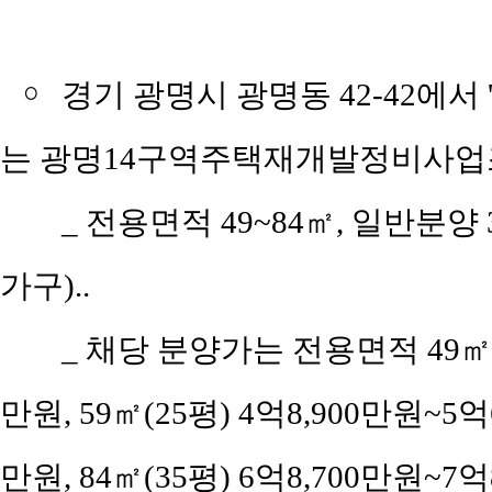
￮
경기 광명시 광명동 42-42에서
는 광명14구역주택재개발정비사업조
_
전용면적 49~84㎡, 일반분양 
가구)..
_
채당 분양가는 전용면적 49㎡(공
만원, 59㎡(25평) 4억8,900만원~5억
만원, 84㎡(35평) 6억8,700만원~7억