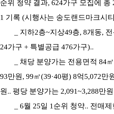
순위 청약 결과, 624가구 모집에 총 
1 기록 (시행사는 송도랜드마크시티
_
지하2층~지상49층, 8개동, 전용
24가구 + 특별공급 476가구)..
_
채당 분양가는 전용면적 84㎡(공
93만원, 99㎡(39·40평) 8억5,072만
원.. 평당 분양가는 2,091~3,288만원.
_
6월 25일 1순위 청약.. 전매제한