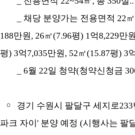
_
전용면적 22~54㎡, 총 350실..
_
채당 분양가는 전용면적 22㎡(6.9
188만원, 26㎡(7.96평) 1억8,229만원,
평) 3억7,035만원, 52㎡(15.87평) 3억
_
6월 22일 청약(청약신청금 300만
￮
경기 수원시 팔달구 세지로233번
파크 자이' 분양 예정 (시행사는 