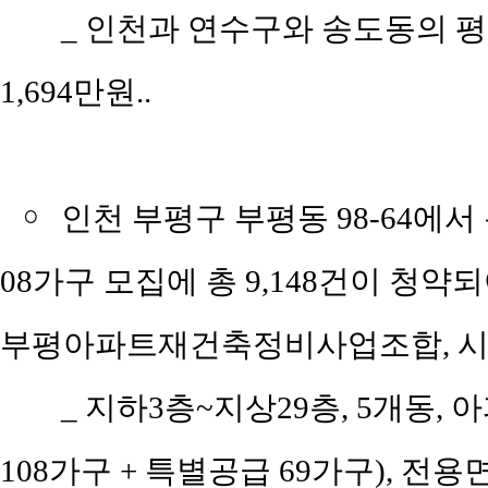
_
인천과 연수구와 송도동의 평당 평
1,694만원..
￮
인천 부평구 부평동 98-64에서 
08가구 모집에 총 9,148건이 청약되
부평아파트재건축정비사업조합, 시
_
지하3층~지상29층, 5개동, 
108가구 + 특별공급 69가구), 전용면