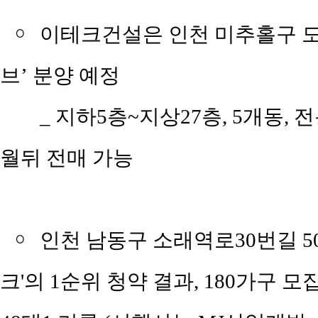
￮
이테크건설은 인천 미추홀구 도화
브’ 분양 예정
_
지하5층~지상27층, 5개동, 전용
월뒤 전매 가능
￮
인천 남동구 소래역로30번길 5
크'의 1순위 청약 결과, 180가구 모