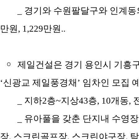
_
경기와 수원팔달구와 인계동의 평
만원, 1,229만원..
￮
제일건설은 경기 용인시 기흥구 
‘신광교 제일풍경채’ 임차인 모집 예정
_
지하2층~지상43층, 10개동, 전
_
유아풀을 갖춘 단지내 수영장
장, 스크린골프장, 스크린야구장, 탁