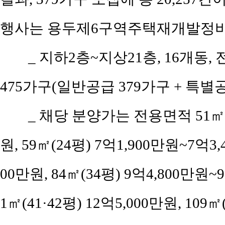
행사는 용두제6구역주택재개발정비
_
지하2층~지상21층, 16개동, 전
475가구(일반공급 379가구 + 특별공급
_
채당 분양가는 전용면적 51㎡(공
원, 59㎡(24평) 7억1,900만원~7억3,
00만원, 84㎡(34평) 9억4,800만원~9
1㎡(41·42평) 12억5,000만원, 109㎡