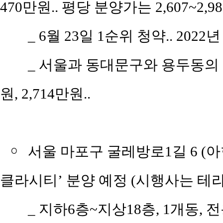
470만원.. 평당 분양가는 2,607~2,
_
6월 23일 1순위 청약.. 2022년
_
서울과 동대문구와 용두동의 평당
원, 2,714만원..
￮
서울 마포구 굴레방로1길 6 (
클라시티’ 분양 예정 (시행사는 테
_
지하6층~지상18층, 1개동, 전용면