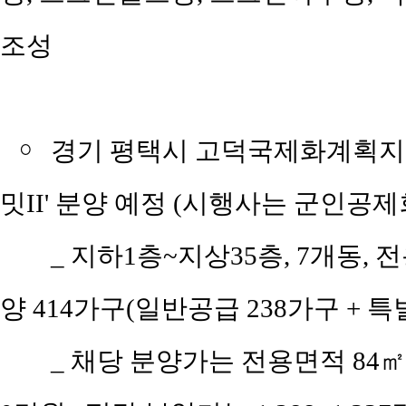
조성
￮
경기 평택시 고덕국제화계획지구
밋II' 분양 예정 (시행사는 군인공
_
지하1층~지상35층, 7개동, 
양 414가구(일반공급 238가구 + 특별
_
채당 분양가는 전용면적 84㎡(공