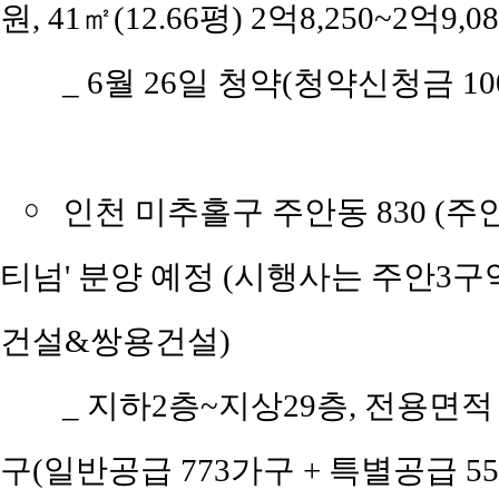
원, 41㎡(12.66평) 2억8,250~2억9,0
_
6월 26일 청약(청약신청금 100만
￮
인천 미추홀구 주안동 830 (주
티넘' 분양 예정 (시행사는 주안3
건설&쌍용건설)
_
지하2층~지상29층, 전용면적 36
구(일반공급 773가구 + 특별공급 55