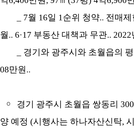
억6,400만원, 97㎡(37평) 4억6,90
_ 7월 16일 1순위 청약.. 
월.. 6·17 부동산 대책과 무관.. 202
_ 경기와 광주시와 초월읍의 평당 
08만원..
￮
경기 광주시 초월읍 쌍동리 300
양 예정 (시행사는 하나자산신탁, 