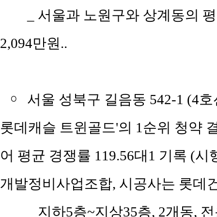
_ 서울과 노원구와 상계동의 평당 
2,094만원..
￮
서울 성북구 길음동 542-1 (
롯데캐슬 트윈골드'의 1순위 청약 결과
어 평균 경쟁률 119.56대1 기
개발정비사업조합, 시공사는 롯데건
_ 지하5층~지상35층, 2개동, 전