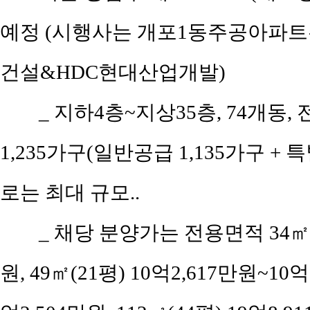
예정 (시행사는 개포1동주공아파
건설&HDC현대산업개발)
_ 지하4층~지상35층, 74개동, 
1,235가구(일반공급 1,135가구 +
로는 최대 규모..
_ 채당 분양가는 전용면적 34㎡(
원, 49㎡(21평) 10억2,617만원~10억