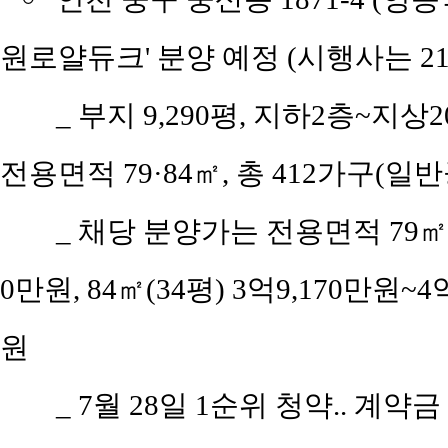
원로얄듀크' 분양 예정 (시행사는 
_ 부지 9,290평, 지하2층~지상20
전용면적 79·84㎡, 총 412가구(일반
_ 채당 분양가는 전용면적 79㎡(공
0만원, 84㎡(34평) 3억9,170만원~4
원
_ 7월 28일 1순위 청약.. 계약금 