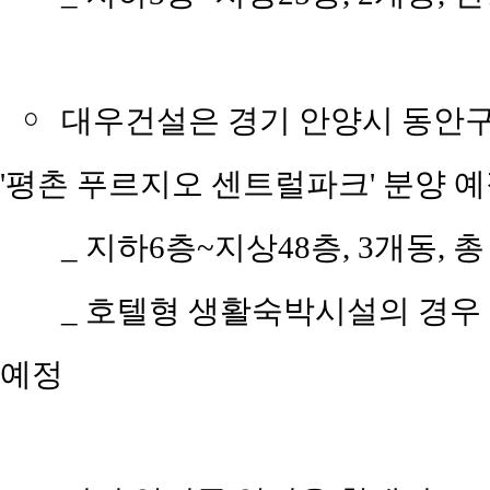
￮
대우건설은 경기 안양시 동안구 
'평촌 푸르지오 센트럴파크' 분양 
_ 지하6층~지상48층, 3개동, 총 
_ 호텔형 생활숙박시설의 경우
예정