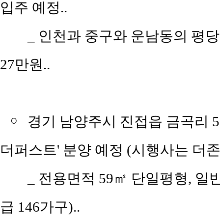
입주 예정..
_ 인천과 중구와 운남동의 평당 평균
27만원..
￮
경기 남양주시 진접읍 금곡리 5
더퍼스트' 분양 예정 (시행사는 더
_ 전용면적 59㎡ 단일평형, 일
급 146가구)..