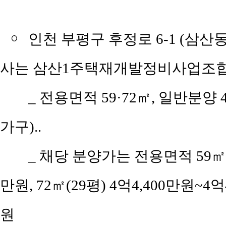
￮
인천 부평구 후정로 6-1 (삼산
사는 삼산1주택재개발정비사업조합,
_ 전용면적 59·72㎡, 일반분양 
가구)..
_ 채당 분양가는 전용면적 59㎡(공
만원, 72㎡(29평) 4억4,400만원~4억
원