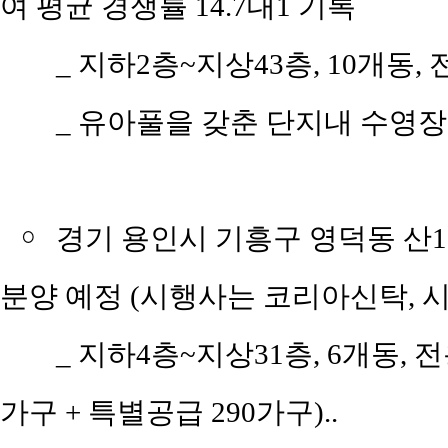
여 평균 경쟁률 14.7대1 기록
_ 지하2층~지상43층, 10개동, 전
_ 유아풀을 갖춘 단지내 수영장
￮
경기 용인시 기흥구 영덕동 산11
분양 예정 (시행사는 코리아신탁, 
_ 지하4층~지상31층, 6개동, 전
가구 + 특별공급 290가구)..