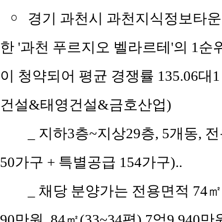
￮
경기 과천시 과천지식정보타운 
한 '과천 푸르지오 벨라르테'의 1순위 
이 청약되어 평균 경쟁률 135.06대
건설&태영건설&금호산업)
_ 지하3층~지상29층, 5개동, 전
50가구 + 특별공급 154가구)..
_ 채당 분양가는 전용면적 74㎡(공
90만원, 84㎡(33~34평) 7억9,940만