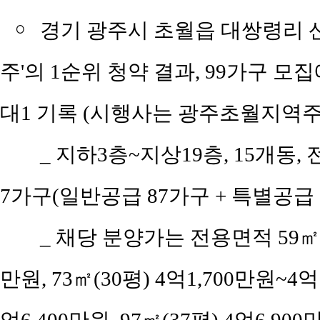
￮
경기 광주시 초월읍 대쌍령리 산
주'의 1순위 청약 결과, 99가구 모집
대1 기록 (시행사는 광주초월지역
_ 지하3층~지상19층, 15개동, 
7가구(일반공급 87가구 + 특별공급 6
_ 채당 분양가는 전용면적 59㎡(공
만원, 73㎡(30평) 4억1,700만원~4억1