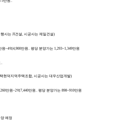
75만원..
시행사는 JI건설, 시공사는 제일건설)
원~4억4,900만원.. 평당 분양가는 1,293~1,349만원
.
사는 평택현덕지역주택조합, 시공사는 대우산업개발)
,260만원~2억7,440만원.. 평당 분양가는 898~910만원
분양 예정