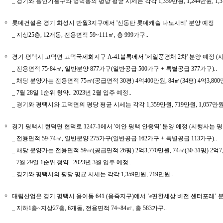
_ 경기와 용인기흥구와 영덕동의 평당 평균 시세는 각각 1,359만원, 1,244만원, 1,3
￮
롯데건설은 경기 화성시 반월3지구에서 '신동탄 롯데캐슬 나노시티' 분양 예정
_ 지상25층, 12개동, 전용면적 59~111㎡, 총 999가구..
￮
경기 평택시 고덕면 고덕국제화지구 A-41블록에서 '제일풍경채 2차' 분양 예정 (
_ 전용면적 75·84㎡, 일반분양 877가구(일반공급 500가구 + 특별공급 377가구)..
_ 채당 분양가는 전용면적 75㎡(공급면적 30평) 4억400만원, 84㎡(34평) 4억3,800만
_ 7월 28일 1순위 청약.. 2023년 2월 입주 예정..
_ 경기와 평택시와 고덕면의 평당 평균 시세는 각각 1,359만원, 719만원, 1,057만원.
￮
경기 평택시 현덕면 현덕로 1247-1에서 '이안 평택 안중역' 분양 예정 (시행
_ 전용면적 59·74㎡, 일반분양 275가구(일반공급 162가구 + 특별공급 113가구)..
_ 채당 분양가는 전용면적 59㎡(공급면적 26평) 2억3,770만원, 74㎡(30·31평) 2억7
_ 7월 29일 1순위 청약.. 2023년 3월 입주 예정..
_ 경기와 평택시의 평당 평균 시세는 각각 1,359만원, 719만원..
￮
대림산업은 경기 평택시 용이동 641 (용죽지구)에서 ‘e편한세상 비전 센터포레’ 
_ 지하1층~지상27층, 6개동, 전용면적 74~84㎡, 총 583가구..