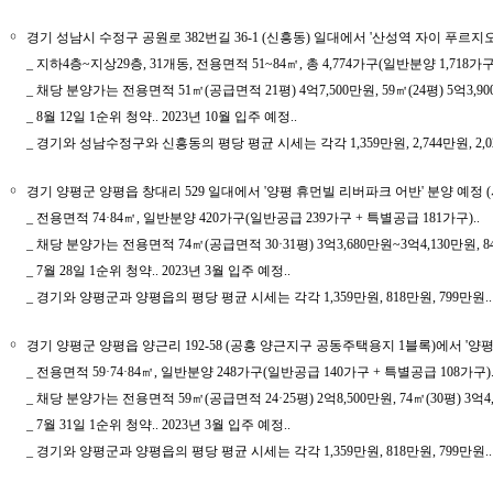
￮
경기 성남시 수정구 공원로 382번길 36-1 (신흥동) 일대에서 '산성역 자이 푸르
_ 지하4층~지상29층, 31개동, 전용면적 51~84㎡, 총 4,774가구(일반분양 1,718가구
_ 채당 분양가는 전용면적 51㎡(공급면적 21평) 4억7,500만원, 59㎡(24평) 5억3,900만
_ 8월 12일 1순위 청약.. 2023년 10월 입주 예정..
_ 경기와 성남수정구와 신흥동의 평당 평균 시세는 각각 1,359만원, 2,744만원, 2,0
￮
경기 양평군 양평읍 창대리 529 일대에서 '양평 휴먼빌 리버파크 어반' 분양 예정
_ 전용면적 74·84㎡, 일반분양 420가구(일반공급 239가구 + 특별공급 181가구)..
_ 채당 분양가는 전용면적 74㎡(공급면적 30·31평) 3억3,680만원~3억4,130만원, 84㎡
_ 7월 28일 1순위 청약.. 2023년 3월 입주 예정..
_ 경기와 양평군과 양평읍의 평당 평균 시세는 각각 1,359만원, 818만원, 799만원..
￮
경기 양평군 양평읍 양근리 192-58 (공흥 양근지구 공동주택용지 1블록)에서 '양
_ 전용면적 59·74·84㎡, 일반분양 248가구(일반공급 140가구 + 특별공급 108가구).
_ 채당 분양가는 전용면적 59㎡(공급면적 24·25평) 2억8,500만원, 74㎡(30평) 3억4,9
_ 7월 31일 1순위 청약.. 2023년 3월 입주 예정..
_ 경기와 양평군과 양평읍의 평당 평균 시세는 각각 1,359만원, 818만원, 799만원..