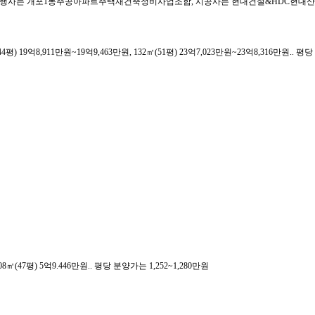
대1 기록 (시행사는 개포1동주공아파트주택재건축정비사업조합, 시공사는 현대건설&HDC현대산
평) 19억8,911만원~19억9,463만원, 132㎡(51평) 23억7,023만원~23억8,316만원.. 평당
8㎡(47평) 5억9.446만원.. 평당 분양가는 1,252~1,280만원