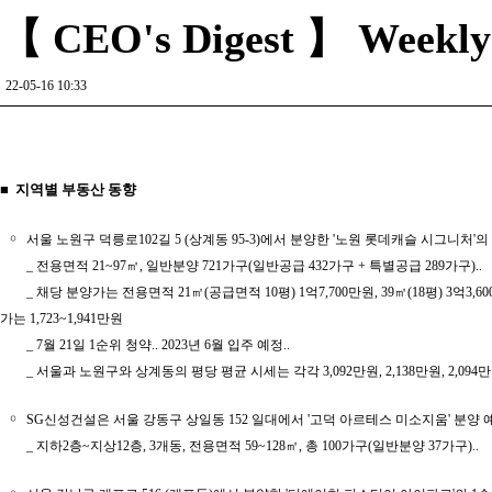
【 CEO's Digest 】 Weekly R
22-05-16 10:33
■ 지역별 부동산 동향
￮
서울 노원구 덕릉로102길 5 (상계동 95-3)에서 분양한 '노원 롯데캐슬 시그니처'
_ 전용면적 21~97㎡, 일반분양 721가구(일반공급 432가구 + 특별공급 289가구)..
_ 채당 분양가는 전용면적 21㎡(공급면적 10평) 1억7,700만원, 39㎡(18평) 3억3,600만원
가는 1,723~1,941만원
_ 7월 21일 1순위 청약.. 2023년 6월 입주 예정..
_ 서울과 노원구와 상계동의 평당 평균 시세는 각각 3,092만원, 2,138만원, 2,094만
￮
SG신성건설은 서울 강동구 상일동 152 일대에서 '고덕 아르테스 미소지움' 분양 
_ 지하2층~지상12층, 3개동, 전용면적 59~128㎡, 총 100가구(일반분양 37가구)..