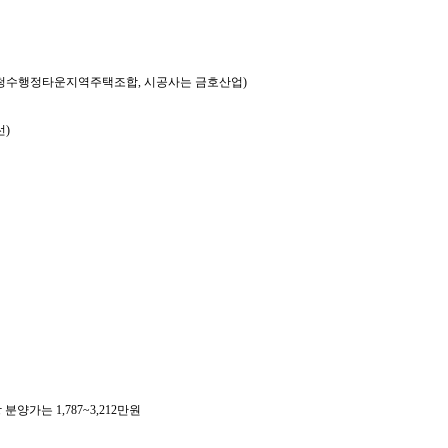
행사는 청수행정타운지역주택조합, 시공사는 금호산업)
선)
당 분양가는 1,787~3,212만원