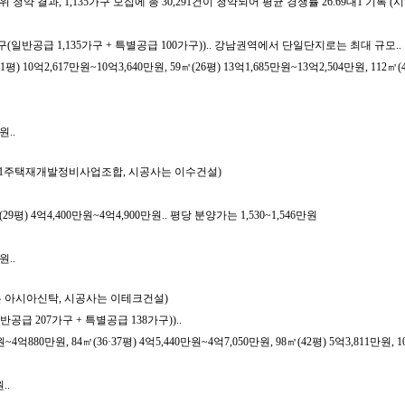
순위 청약 결과, 1,135가구 모집에 총 30,291건이 청약되어 평균 경쟁률 26.69
35가구(일반공급 1,135가구 + 특별공급 100가구)).. 강남권역에서 단일단지로는 최대 규모..
0억2,617만원~10억3,640만원, 59㎡(26평) 13억1,685만원~13억2,504만원, 112㎡(44
원..
 삼산1주택재개발정비사업조합, 시공사는 이수건설)
9평) 4억4,400만원~4억4,900만원.. 평당 분양가는 1,530~1,546만원
원..
사는 아시아신탁, 시공사는 이테크건설)
반공급 207가구 + 특별공급 138가구))..
880만원, 84㎡(36·37평) 4억5,440만원~4억7,050만원, 98㎡(42평) 5억3,811만원, 10
..