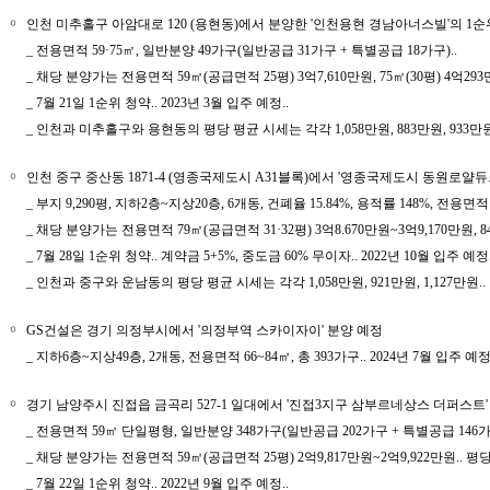
￮
인천 미추홀구 아암대로 120 (용현동)에서 분양한 '인천용현 경남아너스빌'의 1순위
_ 전용면적 59·75㎡, 일반분양 49가구(일반공급 31가구 + 특별공급 18가구)..
_ 채당 분양가는 전용면적 59㎡(공급면적 25평) 3억7,610만원, 75㎡(30평) 4억293
_ 7월 21일 1순위 청약.. 2023년 3월 입주 예정..
_ 인천과 미추홀구와 용현동의 평당 평균 시세는 각각 1,058만원, 883만원, 933만원
￮
인천 중구 중산동 1871-4 (영종국제도시 A31블록)에서 '영종국제도시 동원로얄듀
_ 부지 9,290평, 지하2층~지상20층, 6개동, 건폐율 15.84%, 용적률 148%, 전용면적
_ 채당 분양가는 전용면적 79㎡(공급면적 31·32평) 3억8.670만원~3억9,170만원, 84㎡
_ 7월 28일 1순위 청약.. 계약금 5+5%, 중도금 60% 무이자.. 2022년 10월 입주 예정.
_ 인천과 중구와 운남동의 평당 평균 시세는 각각 1,058만원, 921만원, 1,127만원..
￮
GS건설은 경기 의정부시에서 '의정부역 스카이자이' 분양 예정
_ 지하6층~지상49층, 2개동, 전용면적 66~84㎡, 총 393가구.. 2024년 7월 입주 예정.
￮
경기 남양주시 진접읍 금곡리 527-1 일대에서 '진접3지구 삼부르네상스 더퍼스트'
_ 전용면적 59㎡ 단일평형, 일반분양 348가구(일반공급 202가구 + 특별공급 146가구
_ 채당 분양가는 전용면적 59㎡(공급면적 25평) 2억9,817만원~2억9,922만원.. 평
_ 7월 22일 1순위 청약.. 2022년 9월 입주 예정..