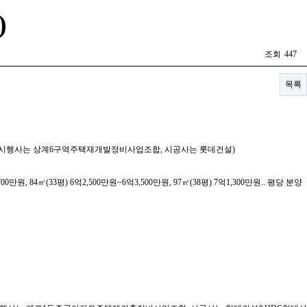
)
조회
447
목록
대1 기록 (시행사는 상계6구역주택재개발정비사업조합, 시공사는 롯데건설)
00만원, 84㎡(33평) 6억2,500만원~6억3,500만원, 97㎡(38평) 7억1,300만원.. 평당 분양