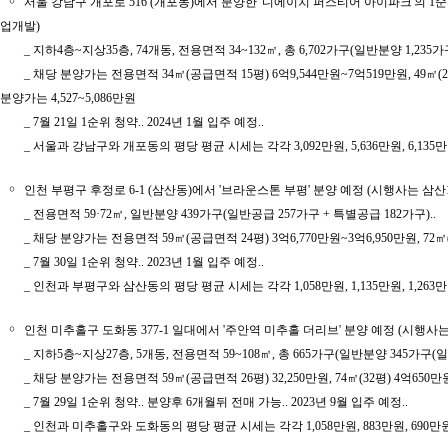
￮
서울 강남구 개포로 516 (개포동)에서 분양한 '디에이치 퍼스티어 아이파크'의 1
업개발)
_ 지하4층~지상35층, 74개동, 전용면적 34~132㎡, 총 6,702가구(일반분양 1,2
_ 채당 분양가는 전용면적 34㎡(공급면적 15평) 6억9,544만원~7억519만원, 49㎡(21평) 1
분양가는 4,527~5,086만원
_ 7월 21일 1순위 청약.. 2024년 1월 입주 예정..
_ 서울과 강남구와 개포동의 평당 평균 시세는 각각 3,092만원, 5,636만원, 6,135만
￮
인천 부평구 후정로 6-1 (삼산동)에서 '브라운스톤 부평' 분양 예정 (시행사는
_ 전용면적 59·72㎡, 일반분양 439가구(일반공급 257가구 + 특별공급 182가구)..
_ 채당 분양가는 전용면적 59㎡(공급면적 24평) 3억6,770만원~3억6,950만원, 72㎡(2
_ 7월 30일 1순위 청약.. 2023년 1월 입주 예정..
_ 인천과 부평구와 삼산동의 평당 평균 시세는 각각 1,058만원, 1,135만원, 1,263만
￮
인천 미추홀구 도화동 377-1 일대에서 '주안역 미추홀 더리브' 분양 예정 (시행
_ 지하5층~지상27층, 5개동, 전용면적 59~108㎡, 총 665가구(일반분양 345가구(일
_ 채당 분양가는 전용면적 59㎡(공급면적 26평) 32,250만원, 74㎡(32평) 4억650만원~4억
_ 7월 29일 1순위 청약.. 분양후 6개월뒤 전매 가능.. 2023년 9월 입주 예정..
_ 인천과 미추홀구와 도화동의 평당 평균 시세는 각각 1,058만원, 883만원, 690만원