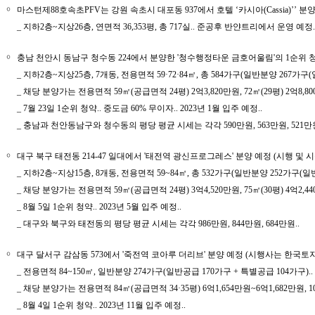
￮
마스턴제88호속초PFV는 강원 속초시 대포동 937에서 호텔 ‘카시아(Cassia)’’ 분
_ 지하2층~지상26층, 연면적 36,353평, 총 717실.. 준공후 반얀트리에서 운영 예정.
￮
충남 천안시 동남구 청수동 224에서 분양한 '청수행정타운 금호어울림'의 1순위 청
_ 지하2층~지상25층, 7개동, 전용면적 59·72·84㎡, 총 584가구(일반분양 267가구(
_ 채당 분양가는 전용면적 59㎡(공급면적 24평) 2억3,820만원, 72㎡(29평) 2억8,80
_ 7월 23일 1순위 청약.. 중도금 60% 무이자.. 2023년 1월 입주 예정..
_ 충남과 천안동남구와 청수동의 평당 평균 시세는 각각 590만원, 563만원, 521만원
￮
대구 북구 태전동 214-47 일대에서 '태전역 광신프로그레스' 분양 예정 (시행 및
_ 지하2층~지상15층, 8개동, 전용면적 59~84㎡, 총 532가구(일반분양 252가구(일반
_ 채당 분양가는 전용면적 59㎡(공급면적 24평) 3억4,520만원, 75㎡(30평) 4억2,440만
_ 8월 5일 1순위 청약.. 2023년 5월 입주 예정..
_ 대구와 북구와 태전동의 평당 평균 시세는 각각 986만원, 844만원, 684만원..
￮
대구 달서구 감삼동 573에서 '죽전역 코아루 더리브' 분양 예정 (시행사는 한국
_ 전용면적 84~150㎡, 일반분양 274가구(일반공급 170가구 + 특별공급 104가구)..
_ 채당 분양가는 전용면적 84㎡(공급면적 34·35평) 6억1,654만원~6억1,682만원, 108㎡(
_ 8월 4일 1순위 청약.. 2023년 11월 입주 예정..