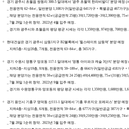
￮
경기 광주시 초월읍 쌍동리 300-5 일대에서 '광주 초월역 한라비발디' 분양 예정
_ 전용면적 62~84㎡, 일반분양 1,108가구(일반공급 641가구 + 특별공급 467가구)).
_ 채당 분양가는 전용면적 62㎡(공급면적 25평) 3억1,720만원~3억2,390만원, 75㎡(29·
_ 7월 29일 1순위 청약.. 2022년 4월 입주 예정..
_ 경기와 광주시와 초월읍의 평당 평균 시세는 각각 1,359만원, 974만원, 708만원..
￮
현대건설은 경기 광주시 삼동1지구 B2블록에서 '힐스테이트 삼동역' 분양 예정
_ 지하5층~지상20층, 7개동, 전용면적 63~84㎡, 총 565가구..
￮
경기 수원시 영통구 망포동 117-1 일대에서 '영통 아이파크 캐슬 3단지' 분양 
_ 지하2층~지상19층, 9개동, 전용면적 59~189㎡, 총 664가구(일반공급 418가구 + 
_ 채당 분양가는 전용면적 59㎡(공급면적 24·25평) 4억4,400만원, 75㎡(31평) 5억5,50
_ 7월 30일 1순위 청약.. 2022년 9월 입주 예정..
_ 경기와 수원영통구와 망포동의 평당 평균 시세는 각각 1,359만원, 1,688만원, 1,6
￮
경기 용인시 기흥구 영덕동 산111-1 일대에서 '기흥 푸르지오 포레피스' 분양 예
_ 지하4층~지상31층, 6개동, 전용면적 59~84㎡, 총 677가구(일반공급 387가구 + 특
_ 채당 분양가는 전용면적 59㎡(공급면적 24평) 3억9,210만원~3억9,250만원, 74㎡(2
_ 7월 28일 1순위 청약.. 2023년 5월 입주 예정..