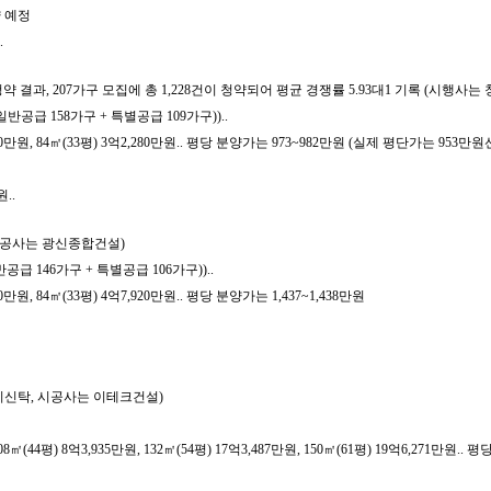
양 예정
.
약 결과, 207가구 모집에 총 1,228건이 청약되어 평균 경쟁률 5.93대1 기록 (시
일반공급 158가구 + 특별공급 109가구))..
0만원, 84㎡(33평) 3억2,280만원.. 평당 분양가는 973~982만원 (실제 평단가는 953만원
..
 시공사는 광신종합건설)
공급 146가구 + 특별공급 106가구))..
원, 84㎡(33평) 4억7,920만원.. 평당 분양가는 1,437~1,438만원
토지신탁, 시공사는 이테크건설)
44평) 8억3,935만원, 132㎡(54평) 17억3,487만원, 150㎡(61평) 19억6,271만원.. 평