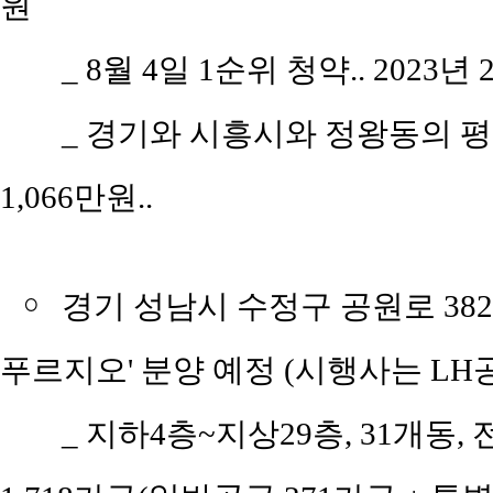
원
_ 8월 4일 1순위 청약.. 2023년
_ 경기와 시흥시와 정왕동의 평당 
1,066만원..
￮
경기 성남시 수정구 공원로 382
푸르지오' 분양 예정 (시행사는 L
_ 지하4층~지상29층, 31개동, 