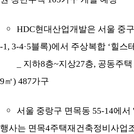
￮
HDC현대산업개발은 서울 중구 
-1, 3-4·5블록)에서 주상복합 ‘힐
_ 지하8층~지상27층, 공동주택
9㎡) 487가구
￮
서울 중랑구 면목동 55-14에서
행사는 면목4주택재건축정비사업조