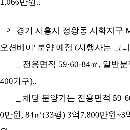
1,066만원..
￮
경기 시흥시 정왕동 시화지구 M
오션베이' 분양 예정 (시행사는 그
_ 전용면적 59·60·84㎡, 일
400가구)..
_ 채당 분양가는 전용면적 59·60
0만원, 84㎡(33평) 3억7,800만원~3