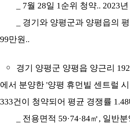
_ 7월 28일 1순위 청약.. 2023
_ 경기와 양평군과 양평읍의 평당 
99만원..
￮
경기 양평군 양평읍 양근리 192
에서 분양한 '양평 휴먼빌 센트럴 시티
333건이 청약되어 평균 경쟁률 1.4
_ 전용면적 59·74·84㎡, 일