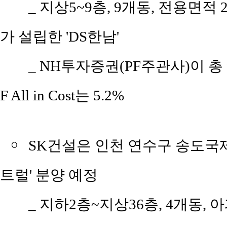
_ 지상5~9층, 9개동, 전용면적 2
가 설립한 'DS한남'
_ NH투자증권(PF주관사)이 총 9
F All in Cost는 5.2%
￮
SK건설은 인천 연수구 송도국제
트럴' 분양 예정
_ 지하2층~지상36층, 4개동, 