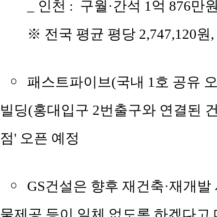
_ 인천 : 구월·간석 1억 876만원,
※ 전국 평균 평당 2,747,120원,
￮
패스트파이브(국내 1호 공유 
빌딩(홍대입구 2번출구와 연결된 건물
점' 오픈 예정
￮
GS건설은 향후 재건축·재개발
물제공 등이 일체 없도록 하겠다고