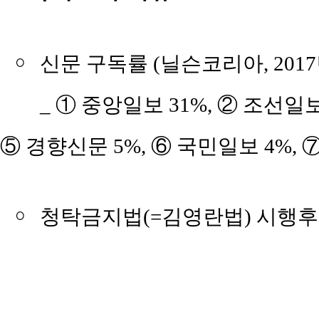
￮
신문 구독률 (닐슨코리아, 2017
_ ① 중앙일보 31%, ② 조선일보 
⑤ 경향신문 5%, ⑥ 국민일보 4%, ⑦
￮
청탁금지법(=김영란법) 시행후 음