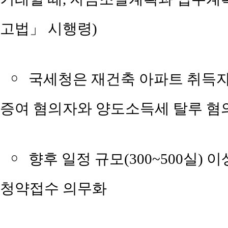
고법」 시행령)
￮
국세청은 재건축 아파트 취득자
증여 혐의자와 양도소득세 탈루 혐의
￮
향후 일정 규모(300~500실)
청약접수 의무화