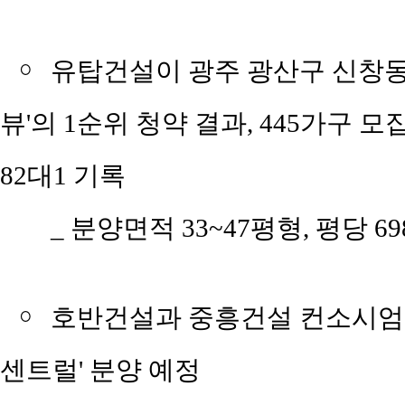
￮
유탑건설이 광주 광산구 신창동
뷰'의 1순위 청약 결과, 445가구 모
82대1 기록
_ 분양면적 33~47평형, 평당 69
￮
호반건설과 중흥건설 컨소시엄은
센트럴' 분양 예정