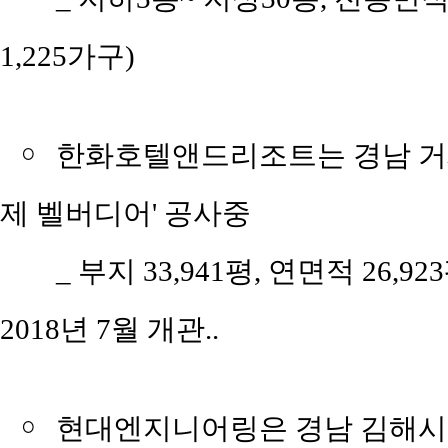
1,225가구)
￮
한화호텔앤드리조트는 경남 거
제 벨버디어' 공사중
_ 부지 33,941평, 연면적 26,9
2018년 7월 개관..
￮
현대엔지니어링은 경남 김해시 관