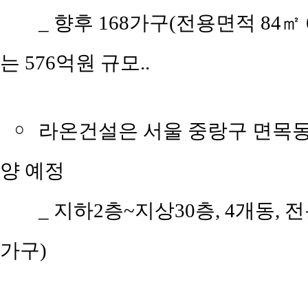
_ 향후 168가구(전용면적 84㎡ 
는 576억원 규모..
￮
라온건설은 서울 중랑구 면목동 1
양 예정
_ 지하2층~지상30층, 4개동, 전
가구)