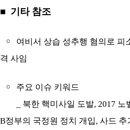
■ 기타 참조
￮
여비서 상습 성추행 혐의로 피소
격 사임
￮
주요 이슈 키워드
_ 북한 핵미사일 도발, 2017 
B정부의 국정원 정치 개입, 사드 추