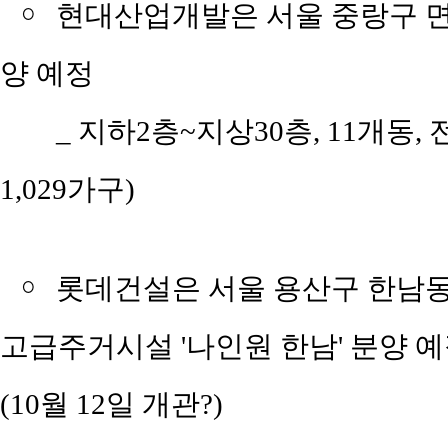
￮
현대산업개발은 서울 중랑구 면
양 예정
_ 지하2층~지상30층, 11개동, 
1,029가구)
￮
롯데건설은 서울 용산구 한남동 
고급주거시설 '나인원 한남' 분양 
(10월 12일 개관?)