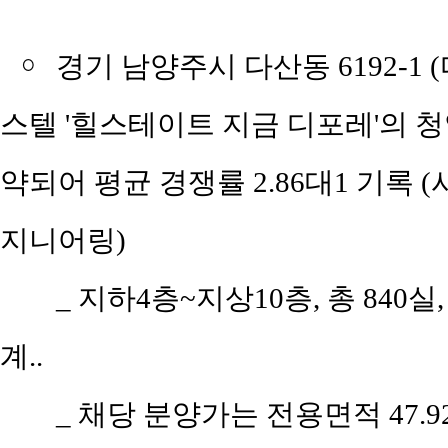
￮
경기 남양주시 다산동 6192-1
스텔 '힐스테이트 지금 디포레'의 청약 
약되어 평균 경쟁률 2.86대1 기록
지니어링)
_ 지하4층~지상10층, 총 840실
계..
_ 채당 분양가는 전용면적 47.92㎡(