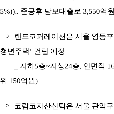
5%)).. 준공후 담보대출로 3,550억
￮
랜드코퍼레이션은 서울 영등포구
청년주택’ 건립 예정
_ 지하5층~지상24층, 연면적 16,
위 150억원)
￮
코람코자산신탁은 서울 관악구 신