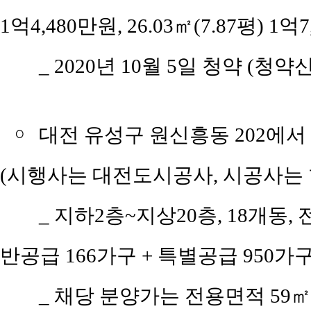
1억4,480만원, 26.03㎡(7.87평) 1억7
_ 2020년 10월 5일 청약 (청약신
￮
대전 유성구 원신흥동 202에서
(시행사는 대전도시공사, 시공사는
_ 지하2층~지상20층, 18개동, 
반공급 166가구 + 특별공급 950가구
_ 채당 분양가는 전용면적 59㎡(공