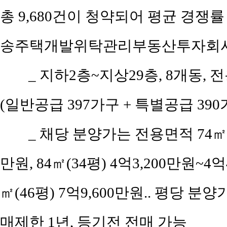
총 9,680건이 청약되어 평균 경쟁률
송주택개발위탁관리부동산투자회사,
_ 지하2층~지상29층, 8개동, 전
(일반공급 397가구 + 특별공급 390
_ 채당 분양가는 전용면적 74㎡(공
만원, 84㎡(34평) 4억3,200만원~4억4
㎡(46평) 7억9,600만원.. 평당 분양가
매제한 1년, 등기전 전매 가능