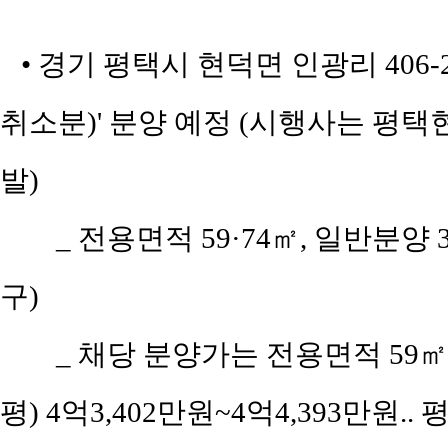
• 경기 평택시 현덕면 인광리 406
취소분)' 분양 예정 (시행사는 
발)
_ 전용면적 59·74㎡, 일반분양
구)
_ 채당 분양가는 전용면적 59㎡(공
평) 4억3,402만원~4억4,393만원..