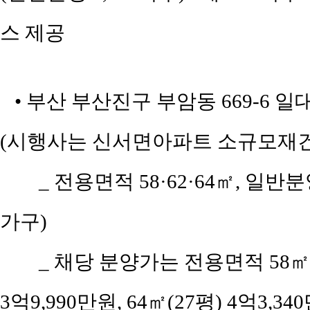
스 제공
• 부산 부산진구 부암동 669-6 
(시행사는 신서면아파트 소규모재건
_ 전용면적 58·62·64㎡, 일반
가구)
_ 채당 분양가는 전용면적 58㎡(공
3억9,990만원, 64㎡(27평) 4억3,3