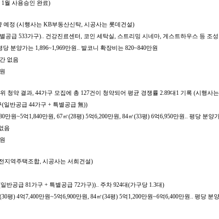
4년 1월 사용승인 완료)
 분양 예정 (시행사는 KB부동산신탁, 시공사는 롯데건설)
 + 특별공급 533가구).. 건강진료센터, 코인 세탁실, 스트리밍 시네마, 게스트하우스 등 조성
평당 분양가는 1,896~1,969만원.. 발코니 확장비는 820~840만원
기간 없음
만원
순위 청약 결과, 44가구 모집에 총 127건이 청약되어 평균 경쟁률 2.89대1 기록 (
4가구(일반공급 44가구 + 특별공급 無))
만원~5억1,840만원, 67㎡(28평) 5억6,200만원, 84㎡(33평) 6억6,950만원.. 평당 분양
 없음
만원
는 마전지역주택조합, 시공사는 서희건설)
(일반공급 81가구 + 특별공급 72가구)).. 주차 924대(가구당 1.3대)
평) 4억7,400만원~5억6,900만원, 84㎡(34평) 5억1,200만원~6억6,400만원.. 평당 분양