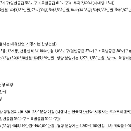
207가구(일반공급 588가구 + 특별공급 619가구)).. 주차 2,620대(세대당 1.5대)
~4억3,652만원, 75㎡(30평) 5억3,587만원, 84㎡(34·35평) 5억9,383만원~5억9,978만원
(시행사는 대유산업, 시공사는 한성건설)
지상25층, 12개동, 전용면적 84·104㎡, 총 1,083가구(일반공급 574가구 + 특별공급 509가구))
평) 5억6,610만원~6억5,160만원.. 평당 분양가는 1,276~1,559만원.. 발코니 확장비는 84
분양 예정
상한제
성
더샵 탕정인피니티시티 2차’ 분양 예정 (시행사는 한국자산신탁, 시공사는 포스코이앤씨
(일반공급 530가구 + 특별공급 520가구))
평) 4억8,110만원~4억9,000만원.. 평당 분양가는 1,362~1,400만원.. 1차 계약금 1,00