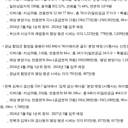
_ 일반상업지역 339평, 용적률 852.52%, 건폐율 71.44%, 연면적 3,074평
_ 지하1층~지상29층, 전용면적 52·69·77·80㎡, 총 76가구(일반공급 37가구 + 특
_ 채당 분양가는 전용면적 52㎡(공급면적 21평) 2억6,773만원~2억9,592만원, 69㎡(28평
_ 2024년 5월 8일 1순위 청약.. 2024년 5월 입주 예정
_ 부산과 사상구와 괘법동의 평당 평균 시세는 각각 1,223만원, 778만원, 1,029만
• 경남 함양군 함양읍 용평리 642-8에서 '하이페리온 골드' 분양 예정 (시행사는 신
_ 지하1층~지상20층, 1개동, 전용면적 84㎡, 총 34가구(일반공급 34가구 + 특별공
_ 채당 분양가는 전용면적 84㎡(공급면적 36평) 3억9,800만원.. 평당 분양가는 1
_ 2024년 4월 29일 1순위 청약.. 2024년 5월 입주 예정
_ 경남과 함양군의 평당 평균 시세는 각각 791만원, 497만원
• 전북 김제시 검산동 510-7 일대에서 ‘김제 검산 예다음’ 분양 예정 (시행사는 와이
_ 지하2층~지상29층, 9개동, 전용면적 84·96·106㎡, 총 648가구(일반공급 4
_ 채당 분양가는 전용면적 84㎡(공급면적 33평) 3억4,300만원~3억5,100만원, 96㎡(37·3
원, 106㎡ 1,700만원
_ 2024년 5월 8일 1순위 청약.. 2027년 3월 입주 예정
_ 전북과 김제시와 검산동의 평당 평균 시세는 각각 651만원, 457만원, 617만원