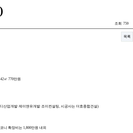
)
조회
759
목록
 42㎡ 770만원
 비와이디산업개발·제이앤유개발·조이컨설팅, 시공사는 더효종합건설)
원.. 발코니 확장비는 1,800만원 내외