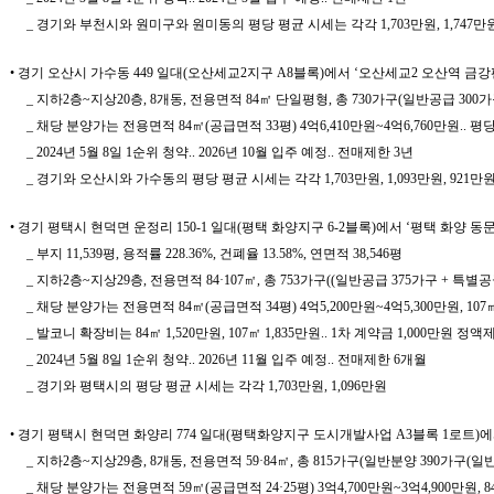
_ 경기와 부천시와 원미구와 원미동의 평당 평균 시세는 각각 1,703만원, 1,747만원, 1
• 경기 오산시 가수동 449 일대(오산세교2지구 A8블록)에서 ‘오산세교2 오산역 금
_ 지하2층~지상20층, 8개동, 전용면적 84㎡ 단일평형, 총 730가구(일반공급 300가
_ 채당 분양가는 전용면적 84㎡(공급면적 33평) 4억6,410만원~4억6,760만원.. 평당
_ 2024년 5월 8일 1순위 청약.. 2026년 10월 입주 예정.. 전매제한 3년
_ 경기와 오산시와 가수동의 평당 평균 시세는 각각 1,703만원, 1,093만원, 921만
• 경기 평택시 현덕면 운정리 150-1 일대(평택 화양지구 6-2블록)에서 ‘평택 화양 
_ 부지 11,539평, 용적률 228.36%, 건폐율 13.58%, 연면적 38,546평
_ 지하2층~지상29층, 전용면적 84·107㎡, 총 753가구((일반공급 375가구 + 특별공
_ 채당 분양가는 전용면적 84㎡(공급면적 34평) 4억5,200만원~4억5,300만원, 107㎡(
_ 발코니 확장비는 84㎡ 1,520만원, 107㎡ 1,835만원.. 1차 계약금 1,000만원 정액
_ 2024년 5월 8일 1순위 청약.. 2026년 11월 입주 예정.. 전매제한 6개월
_ 경기와 평택시의 평당 평균 시세는 각각 1,703만원, 1,096만원
• 경기 평택시 현덕면 화양리 774 일대(평택화양지구 도시개발사업 A3블록 1로트
_ 지하2층~지상29층, 8개동, 전용면적 59·84㎡, 총 815가구(일반분양 390가구(
_ 채당 분양가는 전용면적 59㎡(공급면적 24·25평) 3억4,700만원~3억4,900만원, 84㎡