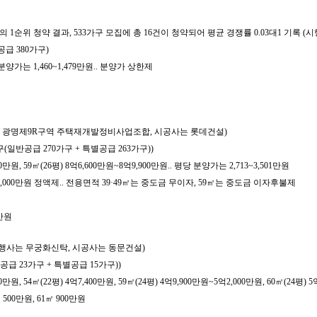
’의 1순위 청약 결과, 533가구 모집에 총 16건이 청약되어 평균 경쟁률 0.03대1 기
공급 380가구)
양가는 1,460~1,479만원.. 분양가 상한제
행사는 광명제9R구역 주택재개발정비사업조합, 시공사는 롯데건설)
가구(일반공급 270가구 + 특별공급 263가구))
원, 59㎡(26평) 8억6,600만원~8억9,900만원.. 평당 분양가는 2,713~3,501만원
계약금 1,000만원 정액제.. 전용면적 39·49㎡는 중도금 무이자, 59㎡는 중도금 이자후불제
9만원
(시행사는 무궁화신탁, 시공사는 동문건설)
공급 23가구 + 특별공급 15가구))
 54㎡(22평) 4억7,400만원, 59㎡(24평) 4억9,900만원~5억2,000만원, 60㎡(24평) 5억
㎡ 500만원, 61㎡ 900만원