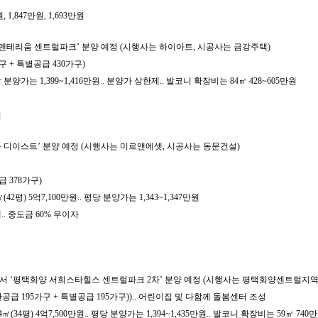
,847만원, 1,693만원
강펜테리움 센트럴파크’ 분양 예정 (시행사는 하이아트, 시공사는 금강주택)
구 + 특별공급 430가구)
 분양가는 1,399~1,416만원.. 분양가 상한제.. 발코니 확장비는 84㎡ 428~605만원
원
동문 디이스트’ 분양 예정 (시행사는 미르앤에셋, 시공사는 동문건설)
급 378가구)
42평) 5억7,100만원.. 평당 분양가는 1,343~1,347만원
제.. 중도금 60% 무이자
)에서 ‘평택화양 서희스타힐스 센트럴파크 2차’ 분양 예정 (시행사는 평택화양센트럴지
일반공급 195가구 + 특별공급 195가구)).. 어린이집 및 다함께 돌봄센터 조성
(34평) 4억7,500만원.. 평당 분양가는 1,394~1,435만원.. 발코니 확장비는 59㎡ 740만원