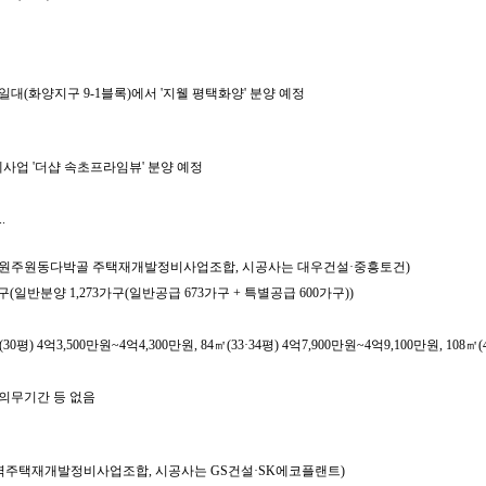
대(화양지구 9-1블록)에서 '지웰 평택화양' 분양 예정
례사업 '더샵 속초프라임뷰' 분양 예정
.
시행사는 원주원동다박골 주택재개발정비사업조합, 시공사는 대우건설·중흥토건)
502가구(일반분양 1,273가구(일반공급 673가구 + 특별공급 600가구))
) 4억3,500만원~4억4,300만원, 84㎡(33·34평) 4억7,900만원~4억9,100만원, 108㎡(
거주의무기간 등 없음
동8구역주택재개발정비사업조합, 시공사는 GS건설·SK에코플랜트)