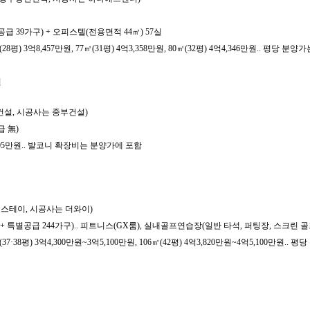
별공급 39가구) + 오피스텔(전용면적 44㎡) 57실
) 3억8,457만원, 77㎡(31평) 4억3,358만원, 80㎡(32평) 4억4,346만원.. 평당 분양가는 
원
천건설, 시공사는 중부건설)
급 無)
,105만원.. 발코니 확장비는 분양가에 포함
엠스테이, 시공사는 더와이)
04가구 + 특별공급 244가구).. 피트니스(GX룸), 실내골프연습장(일반 타석, 퍼팅장, 스
8평) 3억4,300만원~3억5,100만원, 106㎡(42평) 4억3,820만원~4억5,100만원.. 평당 분양