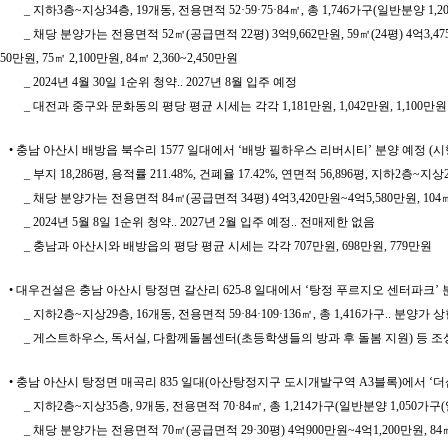
_ 지하3층~지상34층, 19개동, 전용면적 52·59·75·84㎡, 총 1,746가구(일반분양 1,
_ 채당 분양가는 전용면적 52㎡(공급면적 22평) 3억9,662만원, 59㎡(24평) 4억3,475만원
50만원, 75㎡ 2,100만원, 84㎡ 2,360~2,450만원
_ 2024년 4월 30일 1순위 청약.. 2027년 8월 입주 예정
_ 대전과 중구와 문화동의 평당 평균 시세는 각각 1,181만원, 1,042만원, 1,100만원
• 충남 아산시 배방읍 북수리 1577 일대에서 ‘배방 필하우스 리버시티’ 분양 예정 
_ 부지 18,286평, 용적률 211.48%, 건폐율 17.42%, 연면적 56,896평, 지하2층~
_ 채당 분양가는 전용면적 84㎡(공급면적 34평) 4억3,420만원~4억5,580만원, 104㎡(42
_ 2024년 5월 8일 1순위 청약.. 2027년 2월 입주 예정.. 전매제한 없음
_ 충남과 아산시와 배방읍의 평당 평균 시세는 각각 707만원, 698만원, 779만원
• 대우건설은 충남 아산시 탕정면 갈산리 625-8 일대에서 ‘탕정 푸르지오 센터파크’ 
_ 지하2층~지상29층, 16개동, 전용면적 59·84·109·136㎡, 총 1,416가구.. 분양가 
_ 게스트하우스, 독서실, 다함께돌봄센터(초등학생들의 방과 후 돌봄 지원) 등 조
• 충남 아산시 탕정면 매곡리 835 일대(아산탕정지구 도시개발구역 A3블록)에서 ‘
_ 지하2층~지상35층, 9개동, 전용면적 70·84㎡, 총 1,214가구(일반분양 1,050가구
_ 채당 분양가는 전용면적 70㎡(공급면적 29·30평) 4억900만원~4억1,200만원, 84㎡(35