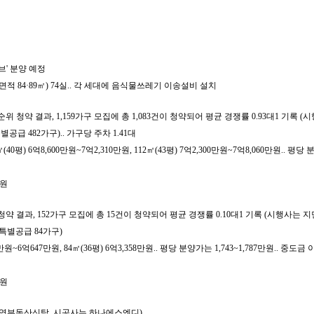
브' 분양 예정
용면적 84·89㎡) 74실.. 각 세대에 음식물쓰레기 이송설비 설치
 청약 결과, 1,159가구 모집에 총 1,083건이 청약되어 평균 경쟁률 0.93대1 기록 
특별공급 482가구).. 가구당 주차 1.41대
0평) 6억8,600만원~7억2,310만원, 112㎡(43평) 7억2,300만원~7억8,060만원.. 평당 분
만원
청약 결과, 152가구 모집에 총 15건이 청약되어 평균 경쟁률 0.10대1 기록 (시행사는
+ 특별공급 84가구)
원~6억647만원, 84㎡(36평) 6억3,358만원.. 평당 분양가는 1,743~1,787만원.. 중도금
만원
 신영부동산신탁, 시공사는 하나에스엔디)