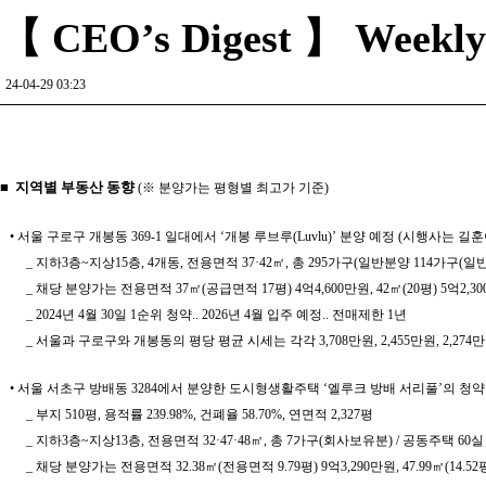
【 CEO’s Digest 】 Weekly R
24-04-29 03:23
■ 지역별 부동산 동향
(※ 분양가는 평형별 최고가 기준)
• 서울 구로구 개봉동 369-1 일대에서 ‘개봉 루브루(Luvlu)’ 분양 예정 (시행
_ 지하3층~지상15층, 4개동, 전용면적 37·42㎡, 총 295가구(일반분양 114가구(일
_ 채당 분양가는 전용면적 37㎡(공급면적 17평) 4억4,600만원, 42㎡(20평) 5억2,30
_ 2024년 4월 30일 1순위 청약.. 2026년 4월 입주 예정.. 전매제한 1년
_ 서울과 구로구와 개봉동의 평당 평균 시세는 각각 3,708만원, 2,455만원, 2,274
• 서울 서초구 방배동 3284에서 분양한 도시형생활주택 ‘엘루크 방배 서리풀’의 청약
_ 부지 510평, 용적률 239.98%, 건폐율 58.70%, 연면적 2,327평
_ 지하3층~지상13층, 전용면적 32·47·48㎡, 총 7가구(회사보유분) / 공동주택 60실
_ 채당 분양가는 전용면적 32.38㎡(전용면적 9.79평) 9억3,290만원, 47.99㎡(14.52평) 