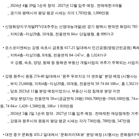
_ 2024년 4월 29일 1순위 청약.. 2027년 12월 입주 예정.. 전매제한 6개월
_ 경기와 평택시의 평당 평균 시세는 각각 1,703만원, 1,096만원
• 신영화양지구개발PFV(대주주는 신영대농개발)은 경기 평택시 현덕면 화양리 785 일
_ 지하2층~지상29층, 10개동, 전용면적 84㎡ 단일평형, 총 999가구
• 포스코이앤씨는 강원 속초시 금호동 617-21 일대에서 민간공원(영랑근린공원) 특
_ 지하4층~지상33층, 8개동, 전용면적 84~147㎡, 총 1,024가구
※
강릉, 속초, 양양, 동해 등 동해권 부동산 개발사업의 귀추가 주목되는 사업지.
• 강원 원주시 원동 274-40 일대에서 ‘원주 푸르지오 더 센트럴’ 분양 예정 (
_ 부지 25,666평, 지하4층~지상29층, 18개동, 전용면적 59·74·84·108㎡, 총 1,
_ 당초 2023년 11월 분양 예정이었으나, 부동산 시장 침체로 분양 지연
_ 채당 분양가는 전용면적 59㎡(공급면적 24평) 3억6,700만원~3억8,100만원, 74㎡(30평
원, 74·84㎡ 1,428~1,508만원, 108㎡ 1.816만원
_ 2024년 5월 2일 1순위 청약.. 2027년 11월 입주 예정.. 전매제한·재당첨제한·
_ 강원과 원주시와 원동의 평당 평균 시세는 각각 736만원, 700만원, 547만원
• 대전 중구 문화동 435-2 일대에서 ‘문화자이SK뷰’ 분양 예정 (시행사는 문화