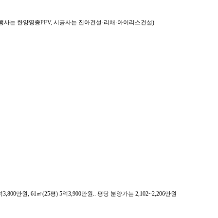
록 (시행사는 한양영종PFV, 시공사는 진아건설·리채·아이리스건설)
3,800만원, 61㎡(25평) 5억3,900만원.. 평당 분양가는 2,102~2,206만원