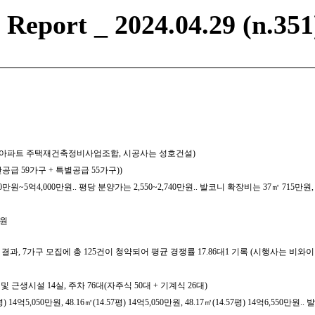
eport _ 2024.04.29 (n.351
사는 길훈아파트 주택재건축정비사업조합, 시공사는 성호건설)
반공급 59가구 + 특별공급 55가구))
0만원~5억4,000만원.. 평당 분양가는 2,550~2,740만원.. 발코니 확장비는 37㎡ 715만원,
만원
 결과, 7가구 모집에 총 125건이 청약되어 평균 경쟁률 17.86대1 기록 (시행사는
 및 근생시설 14실, 주차 76대(자주식 50대 + 기계식 26대)
14억5,050만원, 48.16㎡(14.57평) 14억5,050만원, 48.17㎡(14.57평) 14억6,550만