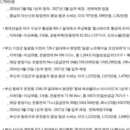
1,700만원
_ 2024년 5월 8일 1순위 청약.. 2027년 2월 입주 예정.. 전매제한 없음
_ 충남과 아산시와 탕정면의 평당 평균 시세는 각각 707만원, 698만원, 1,362만원
• 현대건설은 대구 수성구 황금동 891-1 일대에서 주상복합 '힐스테이트 황금역 리저
_ 지하4층~지상40층, 5개동, 공동주택(전용면적 82·83㎡) 337가구, 오피스텔(전
• 부산 기장군 일광읍 이천리 720-2 일대에서 분양한 '일광 노르웨이숲 오션포레'의 1순위
_ 지하3층~지상29층, 전용면적 84·106·112㎡, 총 1,294가구(일반공급 812가구 + 
_ 채당 분양가는 전용면적 84㎡(공급면적 34평) 5억3,830만원~5억8,290만원, 106㎡(4
_ 2024년 4월 23일 1순위 청약.. 2027년 3월 입주 예정
_ 부산과 기장군과 일광읍의 평당 평균 시세는 각각 1,223만원, 1,015만원, 1,478
• 부산 동래구 온천동 1248-10 일대에서 분양한 '동래 에코팰리스 아시아드'의 1순위 
_ 지하3층~지상38층, 1개동, 전용면적 71·80·84㎡, 총 160가구(일반공급 76가구 
_ 채당 분양가는 전용면적 71㎡(공급면적 30평) 5억4,504만원, 80㎡(35평) 6억578만
_ 2024년 4월 23일 1순위 청약.. 2027년 2월 입주 예정.. 전매제한 6개월
_ 부산과 동래구와 온천동의 평당 평균 시세는 각각 1,223만원, 1,512만원, 1,648
• 부산 사상구 괘법동 821-1 일대에서 주상복합 ‘풍경아파트’ 분양 예정 (시행사는