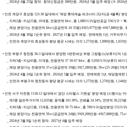
_ 2024년 4월 25일 청약.. 청약신청금은 300만원.. 2024년 5월 입주 예정 (※ 202
• 인천 계양구 효성동 123-30 일대에서 '계양 롯데캐슬 파크시티 2단지(공 4블록)'
_ 지하2층~지상25층, 10개동, 전용면적 84㎡, 총 1,089가구(일반공급 556가구
_ 채당 분양가는 전용면적 84㎡(공급면적 34·35평) 6억5,977만원~6억7,886만원.. 
_ 2024년 4월 30일 1순위 청약.. 2027년 11월 입주 예정.. 전매제한 1년, 거주의무
_ 인천과 계양구와 효성동의 평당 평균 시세는 각각 1,275만원, 1,090만원, 1,033
• 인천 부평구 청천동 36-3 일대에서 분양한 'e편한세상 부평 그랑힐스(보류지)'의 1
_ 지하3층~지상43층, 31개동, 전용면적 37·59·67·84㎡, 총 5,050가구(보류지 4
_ 채당 분양가는 전용면적 37㎡(공급면적 19평) 3억7,280만원, 59㎡(25·26평) 5억380
_ 2024년 4월 24일 1순위 청약.. 2024년 5월 입주 예정.. 전매제한 1년, 재당첨제한
_ 인천과 부평구와 청천동의 평당 평균 시세는 각각 1,275만원, 1,276만원, 1,144
• 인천 서구 마전동 1158-12 일대에서 '검단 스타힐스 가현숲' 분양 예정 (시행사
_ 제3종 일반주거지역 12,635평, 용적률 163.39%, 건폐율 24.34%, 연면적 30,223평
_ 지하3층~지상12층, 15개동, 전용면적 59·75·84㎡, 총 709가구(일반분양 153가구
_ 채당 분양가는 전용면적 59㎡(공급면적 24평) 3억9,200만원~4억7,000만원, 75㎡(30
_ 2024년 5월 8일 1순위 청약.. 2027년 4월 입주 예정