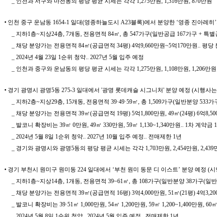
_ 인천과 서구와 마전동의 평당 평균 시세는 각각 1,275만원, 1,316만원, 870만원
• 인천 중구 운남동 1654-1 일대(영종하늘도시 A23블록)에서 분양한 ‘영종 진아레히
_ 지하1층~지상24층, 7개동, 전용면적 84㎡, 총 547가구(일반공급 167가구 + 특별
_ 채당 분양가는 전용면적 84㎡(공급면적 34평) 4억9,660만원~5억170만원.. 평당 분
_ 2024년 4월 23일 1순위 청약.. 2027년 5월 입주 예정
_ 인천과 중구와 운남동의 평당 평균 시세는 각각 1,275만원, 1,108만원, 1,206만원
• 경기 광명시 광명5동 275-3 일대에서 '광명 롯데캐슬 시그니처' 분양 예정 (시
_ 지하2층~지상29층, 15개동, 전용면적 39·49·59㎡, 총 1,509가구(일반분양 533
_ 채당 분양가는 전용면적 39㎡(공급면적 19평) 5억1,800만원, 49㎡(24평) 6억8,500만
_ 발코니 확장비는 39㎡ 0만원, 49㎡ 330만원, 59㎡ 1,130~1,340만원.. 1차 
_ 2024년 5월 8일 1순위 청약.. 2027년 10월 입주 예정.. 전매제한 1년
_ 경기와 광명시와 광명5동의 평당 평균 시세는 각각 1,703만원, 2,454만원, 2,43
• 경기 부천시 원미구 원미동 224 일대에서 ‘부천 원미 동문 디 이스트’ 분양 예정 
_ 지하1층~지상14층, 1개동, 전용면적 39~61㎡, 총 108가구(일반분양 38가구(일반
_ 채당 분양가는 전용면적 39㎡(공급면적 16평) 3억4,000만원, 51㎡(21평) 4억3,200만원,
_ 발코니 확장비는 39·51㎡ 1,000만원, 54㎡ 1,200만원, 59㎡ 1,200~1,400만원, 60
_ 2024년 5월 8일 1순위 청약.. 2024년 5월 입주 예정.. 전매제한 1년