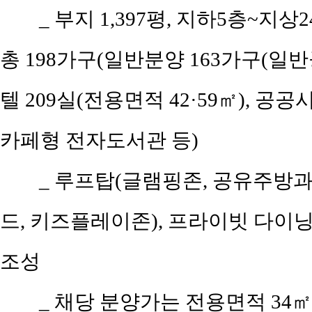
_ 부지 1,397평, 지하5층~지상2
총 198가구(일반분양 163가구(일반공
텔 209실(전용면적 42·59㎡), 
카페형 전자도서관 등)
_ 루프탑(글램핑존, 공유주방과
드, 키즈플레이존), 프라이빗 다이닝
조성
_ 채당 분양가는 전용면적 34㎡(공