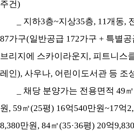
주건)
_ 지하3층~지상35층, 11개동, 
87가구(일반공급 172가구 + 특별공급 
브리지에 스카이라운지, 피트니스클럽,
레인), 사우나, 어린이도서관 등 조
_ 채당 분양가는 전용면적 49㎡(
원, 59㎡(25평) 16억540만원~17억2
8,380만원, 84㎡(35·36평) 20억9,8