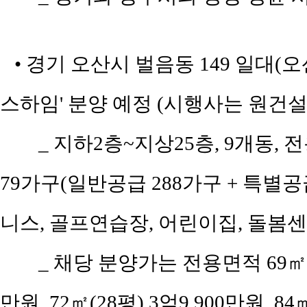
• 경기 오산시 벌음동 149 일대(
스하임' 분양 예정 (시행사는 원건
_ 지하2층~지상25층, 9개동, 전
79가구(일반공급 288가구 + 특별공급
니스, 골프연습장, 어린이집, 돌봄
_ 채당 분양가는 전용면적 69㎡(공
만원, 72㎡(28평) 3억9,900만원, 84