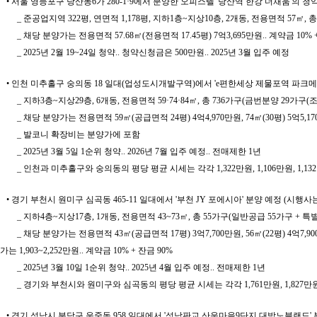
• 서울 영등포구 당산동6가 280-1·9에서 분양한 오피스텔 '당산역 한강 더채움'의 청약 
_ 준공업지역 322평, 연면적 1,178평, 지하1층~지상10층, 2개동, 전용면적 57㎡, 총
_ 채당 분양가는 전용면적 57.68㎡(전용면적 17.45평) 7억3,695만원.. 계약금 10%
_ 2025년 2월 19~24일 청약.. 청약신청금은 500만원.. 2025년 3월 입주 예정
• 인천 미추홀구 숭의동 18 일대(업성도시개발구역)에서 'e편한세상 제물포역 파크메
_ 지하3층~지상29층, 6개동, 전용면적 59·74·84㎡, 총 736가구(금번분양 29가구(조
_ 채당 분양가는 전용면적 59㎡(공급면적 24평) 4억4,970만원, 74㎡(30평) 5억5,170
_ 발코니 확장비는 분양가에 포함
_ 2025년 3월 5일 1순위 청약.. 2026년 7월 입주 예정.. 전매제한 1년
_ 인천과 미추홀구와 숭의동의 평당 평균 시세는 각각 1,322만원, 1,106만원, 1,13
• 경기 부천시 원미구 심곡동 465-11 일대에서 '부천 JY 포에시아' 분양 예정 (시행
_ 지하4층~지상17층, 1개동, 전용면적 43~73㎡, 총 55가구(일반공급 55가구 + 특
_ 채당 분양가는 전용면적 43㎡(공급면적 17평) 3억7,700만원, 56㎡(22평) 4억7,900만원,
가는 1,903~2,252만원.. 계약금 10% + 잔금 90%
_ 2025년 3월 10일 1순위 청약.. 2025년 4월 입주 예정.. 전매제한 1년
_ 경기와 부천시와 원미구와 심곡동의 평당 평균 시세는 각각 1,761만원, 1,827만원, 1
• 경기 성남시 분당구 운중동 958 일대에서 '성남판교 산운마을9단지 대방노블랜드' 분양 