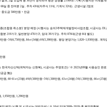
결과, 2실 모집에 총 50건이 청약되어 평균 경쟁률 25.00대1 기록 (시행사는 더채움개발
 68실 중 잔여분 2실.. 주차 43대(자주식 11대, 기계식 32대).. 근생시설 2점포
 + 중도금 500만원 + 잔금
종(조합원 취소분)' 분양 예정 (시행사는 숭의3주택재개발정비사업조합, 시공사는 DL
합분 219가구, 일반분양 478가구, 임대 39가구)).. 주차 876대(근생 6대 별도)
만원~5억6,750만원, 84㎡(34평) 6억5,390만원.. 평당 분양가는 1,820~1,930만원.. 계약
2만원
사는 한국자산신탁(위탁자는 신현복), 시공사는 주영토건) / ※ 2023년09월 사용승인 완료
별공급 無))
 60·61㎡(23평) 4억9,500만원~5억1,500만원, 63㎡(24평) 5억1,500만원, 66㎡(25평)
,950만원, 1,296만원
예정 (시행 및 시공사는 대방건설) / ※ 10년 임대(2009~2019) 후 분양전환분