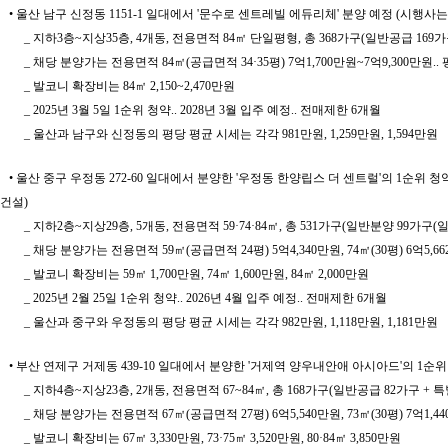
• 울산 남구 신정동 1151-1 일대에서 '문수로 센트레빌 에듀리체' 분양 예정 (시행
_ 지하3층~지상35층, 4개동, 전용면적 84㎡ 단일평형, 총 368가구(일반공급 169가
_ 채당 분양가는 전용면적 84㎡(공급면적 34·35평) 7억1,700만원~7억9,300만원.. 평
_ 발코니 확장비는 84㎡ 2,150~2,470만원
_ 2025년 3월 5일 1순위 청약.. 2028년 3월 입주 예정.. 전매제한 6개월
_ 울산과 남구와 신정동의 평당 평균 시세는 각각 981만원, 1,259만원, 1,594만원
• 울산 중구 우정동 272-60 일대에서 분양한 '우정동 한양립스 더 센트럴'의 1순위 청
건설)
_ 지하2층~지상29층, 5개동, 전용면적 59·74·84㎡, 총 531가구(일반분양 99가구
_ 채당 분양가는 전용면적 59㎡(공급면적 24평) 5억4,340만원, 74㎡(30평) 6억5,662만
_ 발코니 확장비는 59㎡ 1,700만원, 74㎡ 1,600만원, 84㎡ 2,000만원
_ 2025년 2월 25일 1순위 청약.. 2026년 4월 입주 예정.. 전매제한 6개월
_ 울산과 중구와 우정동의 평당 평균 시세는 각각 982만원, 1,118만원, 1,181만원
• 부산 연제구 거제동 439-10 일대에서 분양한 '거제역 양우내안애 아시아드'의 1순위 
_ 지하4층~지상23층, 2개동, 전용면적 67~84㎡, 총 168가구(일반공급 82가구 + 
_ 채당 분양가는 전용면적 67㎡(공급면적 27평) 6억5,540만원, 73㎡(30평) 7억1,440만원
_ 발코니 확장비는 67㎡ 3,330만원, 73·75㎡ 3,520만원, 80·84㎡ 3,850만원