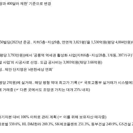
량과 400달러 제한' 기준으로 변경
2023년 준공.. 지하5층~지상9층, 연면적 3,821평)'을 1,530억원(평당 4,004만원
당 3,793만원))에서 '공릉역 역세권 활성화 사업(지하6층~지상28층, 1개동, 397가구)'
업'의 시공사로 선정.. 도급 공사비는 3,993억원(채당 3.66억원)
예정.. 제안 단지명은 'e편한세상 연희'
(평당 2억원)에 실거래.. 해당 평형 역대 최고가 기록 (☞ 국토교통부 실거래가 시스템
 거래중 (☞ 다른 곳에서도 조망권 가치는 대개 25% 내외)
후 자기자본 대비 100% 이하로 관리 계획 (☞ 이를 위해 보유자산 매각중)
59.6%, HL D&I한라 269.3%, SK에코플랜트 251.3%, 동부건설 249.9%, GS건설 