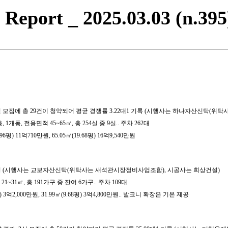
eport _ 2025.03.03 (n.395
9실 모집에 총 29건이 청약되어 평균 경쟁률 3.22대1 기록 (시행사는 하나자산신탁(위
, 1개동, 전용면적 45~65㎡, 총 254실 중 9실.. 주차 262대
평) 11억710만원, 65.05㎡(19.68평) 16억9,540만원
 예정 (시행사는 교보자산신탁(위탁사는 새석관시장정비사업조합), 시공사는 희상건설)
1~31㎡, 총 191가구 중 잔여 6가구.. 주차 109대
 3억2,000만원, 31.99㎡(9.68평) 3억4,800만원.. 발코니 확장은 기본 제공