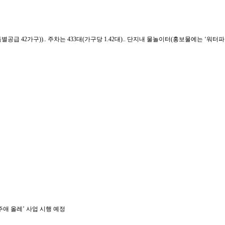
구 + 특별공급 42가구)).. 주차는 433대(가구당 1.42대).. 단지내 물놀이터(홍보물에는 ‘워터파
제주애 올레’ 사업 시행 예정