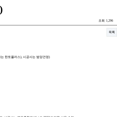
)
조회
1,296
목록
탁사는 한토플러스), 시공사는 범양건영)