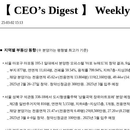
【 CEO’s Digest 】 Weekly R
25-03-02 15:13
■ 지역별 부동산 동향
(※ 분양가는 평형별 최고가 기준)
• 서울 마포구 마포동 195-1 일대에서 분양한 오피스텔 '마포 뉴매드'의 청약 결과, 
_ 부지 877평, 연면적 11,614평, 건폐율 59.54%, 용적률 799.94%, 지하7층~지상20층
_ 채당 분양가는 전용면적 45.62㎡(전용면적 13.804평) 11억2,160만원, 49.44㎡(14.96
_ 2025년 2월 26~27일 청약.. 청약신청금은 300만원.. 2025년 3월 입주 예정
• 서울 성북구 석관동 338-18에서 도시형생활주택 '상월곡역 장위아트포레' 분양
_ 제2종 일반주거지역 816평, 연면적 5,153평, 지하4층~지상15층, 1개동, 전용면적 2
_ 채당 분양가는 전용면적 21.47㎡(전용면적 6.49평) 2억8,500만원, 27.20㎡(8.23평)
_ 2025년 3월 4~6일 청약.. 청약신청금은 100만원.. 2025년 5월 입주 예정