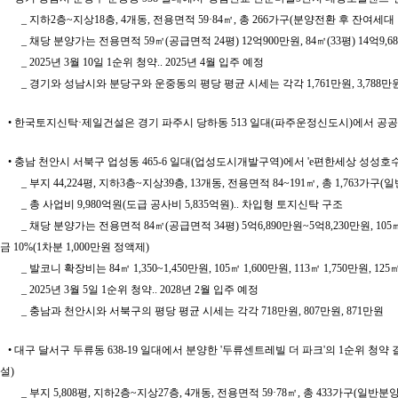
_ 지하2층~지상18층, 4개동, 전용면적 59·84㎡, 총 266가구(분양전환 후 잔여세대
_ 채당 분양가는 전용면적 59㎡(공급면적 24평) 12억900만원, 84㎡(33평) 14억9,680
_ 2025년 3월 10일 1순위 청약.. 2025년 4월 입주 예정
_ 경기와 성남시와 분당구와 운중동의 평당 평균 시세는 각각 1,761만원, 3,788만원, 4
• 한국토지신탁·제일건설은 경기 파주시 당하동 513 일대(파주운정신도시)에서 공공지원민간임
• 충남 천안시 서북구 업성동 465-6 일대(업성도시개발구역)에서 'e편한세상 성성
_ 부지 44,224평, 지하3층~지상39층, 13개동, 전용면적 84~191㎡, 총 1,763가구
_ 총 사업비 9,980억원(도급 공사비 5,835억원).. 차입형 토지신탁 구조
_ 채당 분양가는 전용면적 84㎡(공급면적 34평) 5억6,890만원~5억8,230만원, 105㎡(42평)
금 10%(1차분 1,000만원 정액제)
_ 발코니 확장비는 84㎡ 1,350~1,450만원, 105㎡ 1,600만원, 113㎡ 1,750만원, 125㎡
_ 2025년 3월 5일 1순위 청약.. 2028년 2월 입주 예정
_ 충남과 천안시와 서북구의 평당 평균 시세는 각각 718만원, 807만원, 871만원
• 대구 달서구 두류동 638-19 일대에서 분양한 '두류센트레빌 더 파크'의 1순위 청약 
설)
_ 부지 5,808평, 지하2층~지상27층, 4개동, 전용면적 59·78㎡, 총 433가구(일반