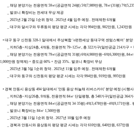
_ 채당 분양가는 전용면적 59㎡(공급면적 24평) 5억7,989만원, 78㎡(31평) 7억5,235
_ 발코니 확장비는 전세대 무상 제공
_ 2025년 2월 25일 1순위 청약.. 2025년 4월 입주 예정.. 전매제한 6개월
_ 대구와 달서구와 두류동의 평당 평균 시세는 각각 994만원, 902만원, 1,243만원
• 대구 동구 신천동 328-1 일대에서 주상복합 ‘e편한세상 동대구역 센텀스퀘어’ 분양
_ 지하5층~지상24층, 4개동, 전용면적 79~125㎡, 총 322가구(일반공급 214가구 +
_ 채당 분양가는 전용면적 79㎡(공급면적 31평) 6억4,900만원~6억6,300만원, 84㎡(33평
1,000만원 정액제) + 중도금 60% + 잔금 35%.. 발코니 확장비 무상
_ 2025년 3월 5일 1순위 청약.. 2025년 11월 입주 예정.. 전매제한 6개월
_ 대구와 동구와 신천동의 평당 평균 시세는 각각 994만원, 919만원, 995만원
• 경북 안동시 용상동 494 일대에서 '안동 용상 하늘채 리버스카이' 분양 예정 (
_ 지하2층~지상26층, 9개동, 전용면적 84㎡ 단일평형, 총 548가구(일반공급 364가
_ 채당 분양가는 전용면적 84㎡(공급면적 34·35평) 4억3,478만원~4억9,171만원.. 
_ 발코니 확장비는 84㎡ 1,500만원
_ 2025년 3월 11일 1순위 청약.. 2027년 10월 입주 예정
_ 경북과 안동시와 용상동의 평당 평균 시세는 각각 610만원, 640만원, 637만원