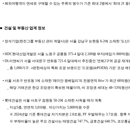
• 해외여행객이 면세로 구매할 수 있는 주류의 병수가 기존 최대 2병에서 '최대 2ℓ 용
■ 건설 및 부동산 업계 정보
• 정석기업(한진그룹 부동산 관리 계열사)은 서울 강남구 논현동 6-2에 소재한 '도산150빌딩(
• HDC현대산업개발은 서울 노원구 공릉동 375-4 일대 2,109평 부지(매입가 800억원(평
• DL이앤씨가 서울 서대문구 연희동 721-6 일대에서 추진중인 '연희2구역 공공 재개발 사
_ 총 1,090가구.. e편한세상의 특화 조경 브랜드인 '드포엠(dePOEM) 가든' 조성 
• 서울 서초구 반포동 1에 소재한 '래미안 원베일리'의 전용면적 84㎡가 최근 68억원
_ 해당 거래건은 한강 조망권이 확보된 매물이며, 비 조망권 세대는 48~53억원선에
• 롯데건설은 서울 서초구 잠원동 50-2에 소재한 사옥을 매각 계획
_ 지상5층, 연면적 3,010평.. 자산가치는 5,000억원 수준
※
2024년말 기준 롯데건설 자기자본은 2.8조원, PF 우발채무는 3.7조원.. 향
※
부채비율이 높은 주요 건설사는 태영건설 747.7%, 금호건설 640.5%, 코오롱글로벌 5