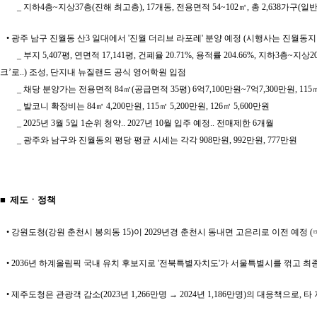
_ 지하4층~지상37층(진해 최고층), 17개동, 전용면적 54~102㎡, 총 2,638가구(일반
• 광주 남구 진월동 산3 일대에서 '진월 더리브 라포레' 분양 예정 (시행사는 진월동
_ 부지 5,407평, 연면적 17,141평, 건폐율 20.71%, 용적률 204.66%, 지하3층
크’로..) 조성, 단지내 뉴질랜드 공식 영어학원 입점
_ 채당 분양가는 전용면적 84㎡(공급면적 35평) 6억7,100만원~7억7,300만원, 115㎡(44
_ 발코니 확장비는 84㎡ 4,200만원, 115㎡ 5,200만원, 126㎡ 5,600만원
_ 2025년 3월 5일 1순위 청약.. 2027년 10월 입주 예정.. 전매제한 6개월
_ 광주와 남구와 진월동의 평당 평균 시세는 각각 908만원, 992만원, 777만원
■ 제도ㆍ정책
• 강원도청(강원 춘천시 봉의동 15)이 2029년경 춘천시 동내면 고은리로 이전 예정 
• 2036년 하계올림픽 국내 유치 후보지로 '전북특별자치도'가 서울특별시를 꺾고 최
• 제주도청은 관광객 감소(2023년 1,266만명 → 2024년 1,186만명)의 대응책으로,