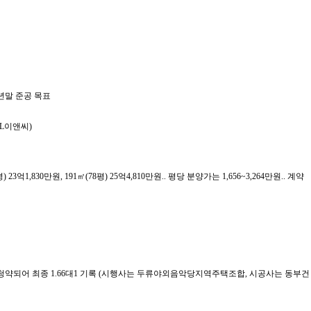
7년말 준공 목표
L이앤씨)
 23억1,830만원, 191㎡(78평) 25억4,810만원.. 평당 분양가는 1,656~3,264만원.. 계약
3건이 청약되어 최종 1.66대1 기록 (시행사는 두류야외음악당지역주택조합, 시공사는 동부건