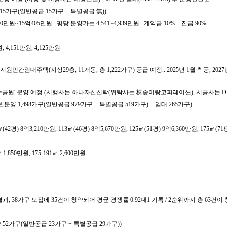
 15가구(일반공급 15가구 + 특별공급 無))
만원~15억405만원.. 평당 분양가는 4,541~4,939만원.. 계약금 10% + 잔금 90%
,151만원, 4,125만원
대주택(지상29층, 11개동, 총 1,222가구) 공급 예정.. 2025년 1월 착공, 202
호수공원' 분양 예정 (시행사는 하나자산신탁(위탁사는 株숲이랑코퍼레이션), 시공사는 D
(일반분양 1,498가구(일반공급 979가구 + 특별공급 519가구) + 임대 265가구)
 8억3,210만원, 113㎡(46평) 8억5,670만원, 125㎡(51평) 9억6,360만원, 175㎡(71평)
 1,850만원, 175·191㎡ 2,600만원
결과, 38가구 모집에 35건이 청약되어 평균 경쟁률 0.92대1 기록 / 2순위까지 총 6
분양 52가구(일반공급 23가구 + 특별공급 29가구))