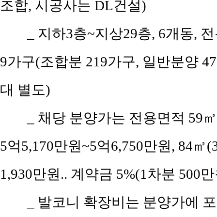
조합, 시공사는 DL건설)
_ 지하3층~지상29층, 6개동, 전
9가구(조합분 219가구, 일반분양 478
대 별도)
_ 채당 분양가는 전용면적 59㎡(공
5억5,170만원~5억6,750만원, 84㎡(
1,930만원.. 계약금 5%(1차분 500
_ 발코니 확장비는 분양가에 