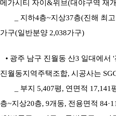
메가시티 자이&위브(대야구역 재개
_ 지하4층~지상37층(진해 최고층),
가구(일반분양 2,038가구)
• 광주 남구 진월동 산3 일대에서 
진월동지역주택조합, 시공사는 SG
_ 부지 5,407평, 연면적 17,141
층~지상20층, 9개동, 전용면적 84·1