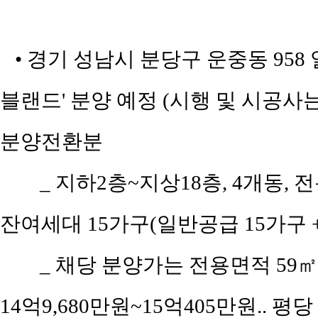
• 경기 성남시 분당구 운중동 95
블랜드' 분양 예정 (시행 및 시공사는 대
분양전환분
_ 지하2층~지상18층, 4개동, 전
잔여세대 15가구(일반공급 15가구 +
_ 채당 분양가는 전용면적 59㎡(공
14억9,680만원~15억405만원.. 평당 