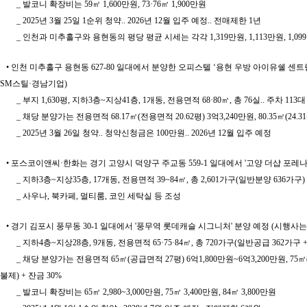
_ 발코니 확장비는 59㎡ 1,600만원, 73·76㎡ 1,900만원
_ 2025년 3월 25일 1순위 청약.. 2026년 12월 입주 예정.. 전매제한 1년
_ 인천과 미추홀구와 용현동의 평당 평균 시세는 각각 1,319만원, 1,113만원, 1,09
• 인천 미추홀구 용현동 627-80 일대에서 분양한 오피스텔 ‘용현 우방 아이유쉘 센
SM스틸·경남기업)
_ 부지 1,630평, 지하3층~지상41층, 1개동, 전용면적 68·80㎡, 총 76실.. 주차 113대
_ 채당 분양가는 전용면적 68.17㎡(전용면적 20.62평) 3억3,240만원, 80.35㎡(24.3
_ 2025년 3월 26일 청약.. 청약신청금은 100만원.. 2026년 12월 입주 예정
• 포스코이앤씨·한화는 경기 고양시 덕양구 주교동 559-1 일대에서 '고양 더샵 포레나
_ 지하3층~지상35층, 17개동, 전용면적 39~84㎡, 총 2,601가구(일반분양 636가구)
_ 사우나, 북카페, 멀티룸, 코인 세탁실 등 조성
• 경기 김포시 풍무동 30-1 일대에서 '풍무역 롯데캐슬 시그니처' 분양 예정 (시행사
_ 지하4층~지상28층, 9개동, 전용면적 65·75·84㎡, 총 720가구(일반공급 362
_ 채당 분양가는 전용면적 65㎡(공급면적 27평) 6억1,800만원~6억3,200만원, 75㎡(31
불제) + 잔금 30%
_ 발코니 확장비는 65㎡ 2,980~3,000만원, 75㎡ 3,400만원, 84㎡ 3,800만원