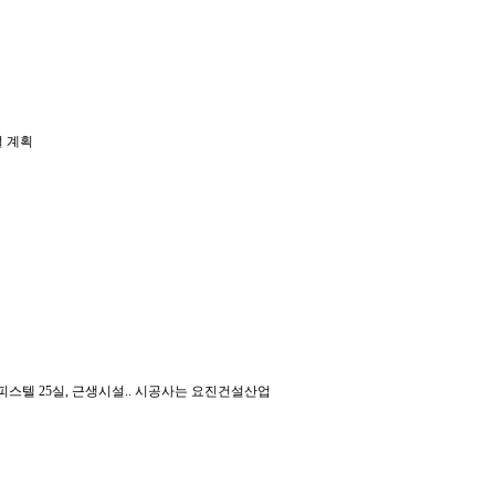
설 계획
가구, 오피스텔 25실, 근생시설.. 시공사는 요진건설산업