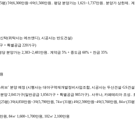
) 5억6,300만원~6억1,500만원.. 평당 분양가는 1,621~1,737만원.. 분양가 상한제.. 계
자산신탁(위탁사는 에쓰앤디), 시공사는 반도건설)
구 + 특별공급 220가구)
당 분양가는 2,383~2,481만원.. 계약금 5% + 중도금 60% + 잔금 35%
만원
자이&위브’ 분양 예정 (시행사는 대야구역재개발정비사업조합, 시공사는 두산건설·GS건설
(일반분양 2,041가구(일반공급 1,056가구 + 특별공급 985가구).. 사우나, 카페테리아 
 3억4,850만원~3억5,790만원, 74㎡(31평) 4억2,590만원~4억3,760만원, 84㎡(35평) 4
만원, 84㎡ 1,600~1,700만원, 102㎡ 2,100만원