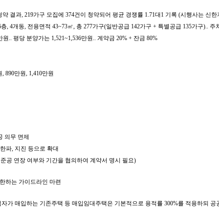
청약 결과, 219가구 모집에 374건이 청약되어 평균 경쟁률 1.71대1 기록 (시행사는 
상26층, 4개동, 전용면적 43~73㎡, 총 277가구(일반공급 142가구 + 특별공급 135가구).. 주차
.. 평당 분양가는 1,521~1,536만원.. 계약금 20% + 잔금 80%
890만원, 1,410만원
공 의무 면제
·한파, 지진 등으로 확대
책임준공 연장 여부와 기간을 협의하여 계약서 명시 필요)
제한하는 가이드라인 마련
자가 매입하는 기존주택 등 매입임대주택은 기본적으로 용적률 300%를 적용하되 공공