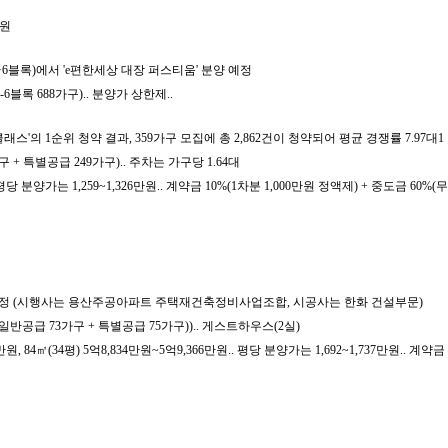
만원
6블록)에서 'e편한세상 대장 퍼스티움' 분양 예정
A-6블록 688가구).. 분양가 상한제..
래스'의 1순위 청약 결과, 359가구 모집에 총 2,862건이 청약되어 평균 경쟁률 7.97
 + 특별공급 249가구).. 주차는 가구당 1.64대
당 분양가는 1,259~1,326만원.. 계약금 10%(1차분 1,000만원 정액제) + 중도금 60%(무
분양 예정 (시행사는 용산주공아파트 주택재건축정비사업조합, 시공사는 한화 건설부문)
구(일반공급 73가구 + 특별공급 75가구)).. 게스트하우스(2실)
, 84㎡(34평) 5억8,834만원~5억9,366만원.. 평당 분양가는 1,692~1,737만원.. 계약금