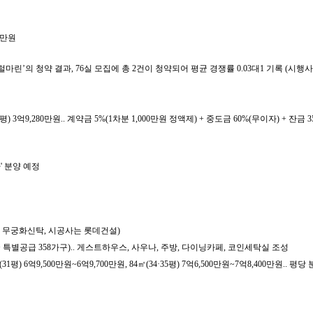
9만원
트럴마린’의 청약 결과, 76실 모집에 총 2건이 청약되어 평균 경쟁률 0.03대1 기록
1평) 3억9,280만원.. 계약금 5%(1차분 1,000만원 정액제) + 중도금 60%(무이자) + 잔금 3
' 분양 예정
는 무궁화신탁, 시공사는 롯데건설)
가구 + 특별공급 358가구).. 게스트하우스, 사우나, 주방, 다이닝카페, 코인세탁실 조성
평) 6억9,500만원~6억9,700만원, 84㎡(34·35평) 7억6,500만원~7억8,400만원.. 평당 