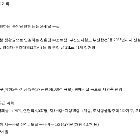
입 계획
전환하는 '분양전환형 든든전세'로 공급
15분 생활권으로 연결하는 친환경 수소트램 ‘부산도시철도 부산항선’을 2035년까지 신
경성대·부경대역(2호선) 등 총 연장 24.21km, 41개 정거장
구(지하5층~지상49층)와 공연장(500석 규모), 판매시설 등으로 재건축 전망
공급 계획
89%, 건폐율 42.76%, 연면적 6,537평, 지하4층~지상19층, 2개동, 도시형생활주택 130
시공사로 선정.. 도급 공사비는 1조142억원(채당 4.37억원)
42개월