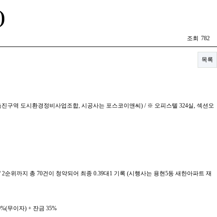
)
조회
782
목록
호4촉진구역 도시환경정비사업조합, 시공사는 포스코이앤씨) / ※ 오피스텔 324실, 섹션오
/ 2순위까지 총 70건이 청약되어 최종 0.39대1 기록 (시행사는 용현5동 새한아파트 재
0%(무이자) + 잔금 35%