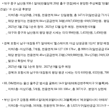
• 대구 중구 남산동 938-1 일대(반월당역 20번 출구 연접)에서 분양한 주상복합 '반월당
건설) / ※ 선시공 후분양
_ 지하5층~지상29층, 2개동, 전용면적 84㎡ 단일평형, 총 147가구(일반공급 71
_ 채당 분양가는 전용면적 84㎡(공급면적 34평) 6억7,650만원~6억9,550만원.. 평당 
_ 2025년 3월 25일 1순위 청약.. 2025년 12월 입주 예정.. 전매제한 6개월
_ 대구와 중구와 남산동의 평당 평균 시세는 각각 994만원, 1,433만원, 1,456만원
• 경북 포항시 남구 대잠동 871 일대에서 '힐스테이트 더샵 상생공원 1단지' 분양
_ 지하3층~지상35층, 7개동, 전용면적 84·127·139·178㎡, 총 999가구(일반공급 6
_ 채당 분양가는 전용면적 49㎡(공급면적 23평) 2억9,900만원, 59㎡(25평) 3억9,320
_ 발코니 확장비 무상
_ 2025년 4월 1일 1순위 청약.. 2027년 9월 입주 예정
_ 경북과 포항시와 남구와 대잠동의 평당 평균 시세는 각각 610만원, 632만원, 700
• HL D&I한라는 울산 울주군 범서읍 굴화리 14-9 일대(태화강변주택지구 S1블록)에
_ 지하1층~지상15층, 5개동, 전용면적 84·101·108㎡, 총 307가구.. 분양가 상한제
• 부산 강서구 강동동 4680-4 일대(에코델타시티 24블록)에서 '에코델타시티 
_ 지하2층~지상16층, 16개동, 전용면적 59·84㎡, 총 1,025가구(일반공급 311가