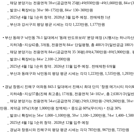
_ 채당 분양가는 전용면적 59㎡(공급면적 25평) 4억930만원~4억1,660만원, 84㎡(35평
_ 발코니 확장비는 59㎡ 98~175만원, 84㎡ 130~369만원
_ 2025년 4월 1일 1순위 청약.. 2028년 3월 입주 예정.. 전매제한 1년
_ 부산과 강서구의 평당 평균 시세는 각각 1,223만원, 1,177만원
• 부산 동래구 낙민동 76-1 일대에서 '동래 반도유보라' 분양 예정 (시행사는 하나
_ 지하3층~지상42층, 3개동, 전용면적 84㎡ 단일평형, 총 400가구(일반공급 180가
_ 채당 분양가는 전용면적 84㎡(공급면적 35·36평) 8억4,700만원~8억5,900만원.. 평
_ 발코니 확장비는 84㎡ 2,100~2,200만원
_ 2025년 4월 1일 1순위 청약.. 2026년 11월 입주 예정.. 전매제한 6개월
_ 부산과 동래구와 낙민동의 평당 평균 시세는 각각 1,223만원, 1,535만원, 1,293
• 경남 창원시 진해구 여좌동 843-1 일대에서 진해시 최대 단지 ‘창원 메가시티 
_ 지하4층~지상37층(진해 최고층), 17개동, 전용면적 54~102㎡, 총 2,638가구
_ 채당 분양가는 전용면적 54㎡(공급면적 23평) 2억9,120만원~2억9,260만원, 59㎡(25평)
만원.. 계약금 10%(1차분 1,000만원 정액제) + 중도금 60%(무이자) + 잔금 30%
_ 발코니 확장비는 54㎡ 1,000~1,100만원, 59㎡ 1,100~1,200만원, 74㎡ 1,400~1,500
_ 2025년 4월 1일 1순위 청약.. 2028년 12월 입주 예정
_ 경남과 창원시와 진해구의 평당 평균 시세는 각각 785만원, 967만원, 725만원