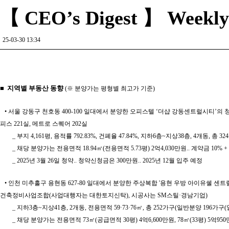
【 CEO’s Digest 】 Weekly R
25-03-30 13:34
■ 지역별 부동산 동향
(※ 분양가는 평형별 최고가 기준)
• 서울 강동구 천호동 400-100 일대에서 분양한 오피스텔 ‘더샵 강동센트럴시티’의 청
피스 221실, 메트로 스퀘어 202실
_ 부지 4,161평, 용적률 792.83%, 건폐율 47.84%, 지하6층~지상38층, 4개동, 총 32
_ 채당 분양가는 전용면적 18.94㎡(전용면적 5.73평) 2억4,030만원.. 계약금 10% +
_ 2025년 3월 26일 청약.. 청약신청금은 300만원.. 2025년 12월 입주 예정
• 인천 미추홀구 용현동 627-80 일대에서 분양한 주상복합 '용현 우방 아이유쉘 센트럴마
건축정비사업조합(사업대행자는 대한토지신탁), 시공사는 SM스틸·경남기업)
_ 지하3층~지상41층, 2개동, 전용면적 59·73·76㎡, 총 252가구(일반분양 196가구
_ 채당 분양가는 전용면적 73㎡(공급면적 30평) 4억6,600만원, 78㎡(33평) 5억950만