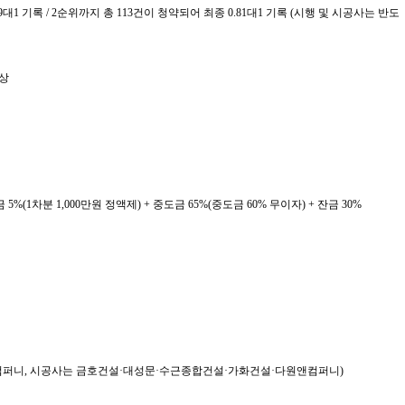
1 기록 / 2순위까지 총 113건이 청약되어 최종 0.81대1 기록 (시행 및 시공사는 반도
무상
약금 5%(1차분 1,000만원 정액제) + 중도금 65%(중도금 60% 무이자) + 잔금 30%
원앤컴퍼니, 시공사는 금호건설·대성문·수근종합건설·가화건설·다원앤컴퍼니)