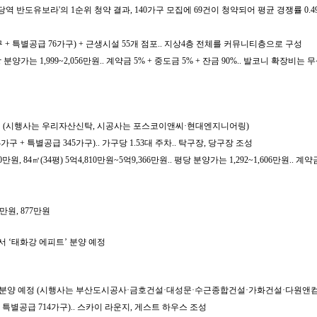
역 반도유보라'의 1순위 청약 결과, 140가구 모집에 69건이 청약되어 평균 경쟁률 0.49대
가구 + 특별공급 76가구) + 근생시설 55개 점포.. 지상4층 전체를 커뮤니티층으로 구성
분양가는 1,999~2,056만원.. 계약금 5% + 중도금 5% + 잔금 90%.. 발코니 확장비는 
 예정 (시행사는 우리자산신탁, 시공사는 포스코이앤씨·현대엔지니어링)
54가구 + 특별공급 345가구).. 가구당 1.53대 주차.. 탁구장, 당구장 조성
만원, 84㎡(34평) 5억4,810만원~5억9,366만원.. 평당 분양가는 1,292~1,606만원.. 계
만원, 877만원
서 ‘태화강 에피트’ 분양 예정
아테라' 분양 예정 (시행사는 부산도시공사·금호건설·대성문·수근종합건설·가화건설·다
구 + 특별공급 714가구).. 스카이 라운지, 게스트 하우스 조성