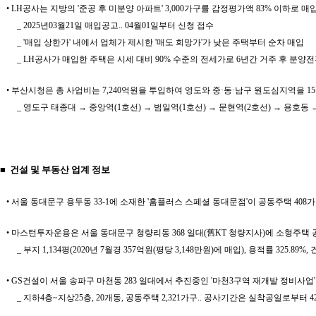
• LH공사는 지방의 '준공 후 미분양 아파트' 3,000가구를 감정평가액 83% 이하로 매
_ 2025년03월21일 매입공고.. 04월01일부터 신청 접수
_ '매입 상한가' 내에서 업체가 제시한 '매도 희망가'가 낮은 주택부터 순차 매입
_ LH공사가 매입한 주택은 시세 대비 90% 수준의 전세가로 6년간 거주 후 분양
• 부산시청은 총 사업비는 7,240억원을 투입하여 영도와 중·동·남구 원도심지역을 
_ 영도구 태종대 → 중앙역(1호선) → 범일역(1호선) → 문현역(2호선) → 용호동 → 
■ 건설 및 부동산 업계 정보
• 서울 동대문구 용두동 33-1에 소재한 '홈플러스 스페셜 동대문점'이 공동주택 408가
• 마스턴투자운용은 서울 동대문구 청량리동 368 일대(舊KT 청량지사)에 소형주택 
_ 부지 1,134평(2020년 7월경 357억원(평당 3,148만원)에 매입), 용적률 325.
• GS건설이 서울 송파구 마천동 283 일대에서 추진중인 '마천3구역 재개발 정비사업'의 
_ 지하4층~지상25층, 20개동, 공동주택 2,321가구.. 공사기간은 실착공일로부터 