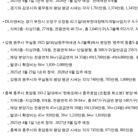
_ 2025년 4월 1일 1순위 청약.. 2028년 7월 입주 예정.. 전매제한 6개월
_ 경기와 김포시와 풍무동의 평당 평균 시세는 각각 1,761만원, 1,374만원, 1,345
• DL이앤씨는 경기 부천시 오정구 오정동 42-3 일대(부천대장택지개발사업지구 A-5·
_ 지하2층~지상15층, 27개동, 전용면적 46·55㎡, 총 1,640가구(A-5블록 952가구, 
• 강원 원주시 무실동 1925 일대(남원주역세권 A-2블록)에서 분양한 '원주역 중흥S-클
_ 지하3층~지상29층, 5개동, 전용면적 84㎡ 단일평형, 총 508가구(일반공급 259가구
_ 채당 분양가는 전용면적 84㎡(공급면적 34·35평) 4억3,700만원~4억4,800만원.. 평
_ 발코니 확장비는 84㎡ 1,830~2,080만원
_ 2025년 3월 25일 1순위 청약.. 2028년 6월 입주 예정
_ 강원과 원주시와 무실동의 평당 평균 시세는 각각 740만원, 705만원, 1,008만원
• 충북 충주시 호암동 193-2 일대에서 '한화포레나 충주호암 (조합원 취소분)' 
_ 지하2층~지상28층, 8개동, 전용면적 45·59·84㎡, 총 847가구(금번 분양 148가
_ 채당 분양가는 전용면적 45㎡(공급면적 18평) 3억1,034만원, 59㎡(24평) 4억766만원
_ 발코니 확장비는 45㎡ 920만원, 59㎡ 1,210만원, 84㎡ 1,810만원
_ 2025년 4월 1일 1순위 청약.. 2027년 8월 입주 예정
_ 충북과 충주시와 호암동의 평당 평균 시세는 각각 745만원, 671만원, 881만원