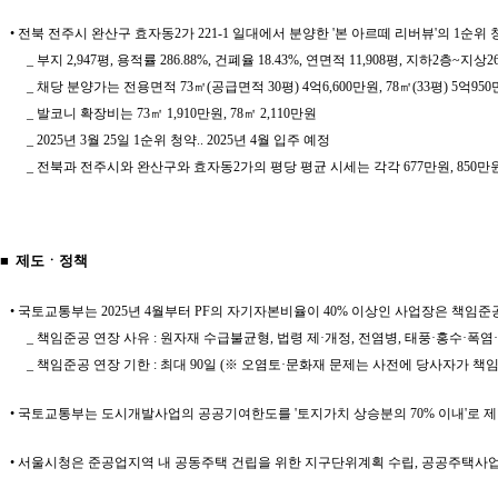
• 전북 전주시 완산구 효자동2가 221-1 일대에서 분양한 '본 아르떼 리버뷰'의 1순위 
_ 부지 2,947평, 용적률 286.88%, 건폐율 18.43%, 연면적 11,908평, 지하2층~지
_ 채당 분양가는 전용면적 73㎡(공급면적 30평) 4억6,600만원, 78㎡(33평) 5억950만원
_ 발코니 확장비는 73㎡ 1,910만원, 78㎡ 2,110만원
_ 2025년 3월 25일 1순위 청약.. 2025년 4월 입주 예정
_ 전북과 전주시와 완산구와 효자동2가의 평당 평균 시세는 각각 677만원, 850만원, 
■ 제도ㆍ정책
• 국토교통부는 2025년 4월부터 PF의 자기자본비율이 40% 이상인 사업장은 책임준
_ 책임준공 연장 사유 : 원자재 수급불균형, 법령 제·개정, 전염병, 태풍·홍수·폭염
_ 책임준공 연장 기한 : 최대 90일 (※ 오염토·문화재 문제는 사전에 당사자가 
• 국토교통부는 도시개발사업의 공공기여한도를 '토지가치 상승분의 70% 이내'로 
• 서울시청은 준공업지역 내 공동주택 건립을 위한 지구단위계획 수립, 공공주택사업