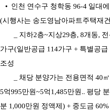
• 인천 연수구 청학동 96-4 일대
(시행사는 송도영남아파트주택재건
_ 지하2층~지상29층, 8개동, 전
가구(일반공급 114가구 + 특별공급 
조성
_ 채당 분양가는 전용면적 40㎡(공
5억995만원~5억1,485만원.. 평당 분
분 1,000만원 정액제) + 중도금 60%