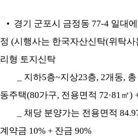
• 경기 군포시 금정동 77-4 일대
정 (시행사는 한국자산신탁(위탁사는 
리형 토지신탁
_ 지하5층~지상23층, 2개동, 총 
동주택(80가구, 전용면적 72·81㎡)
_ 채당 분양가는 전용면적 84.97·
계약금 10% + 잔금 90%