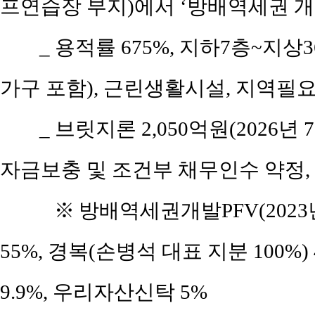
프연습장 부지)에서 ‘방배역세권 개발
_ 용적률 675%, 지하7층~지상
가구 포함), 근린생활시설, 지역필
_ 브릿지론 2,050억원(2026
자금보충 및 조건부 채무인수 약정,
※
방배역세권개발PFV(2023
55%, 경복(손병석 대표 지분 100%) 
9.9%, 우리자산신탁 5%