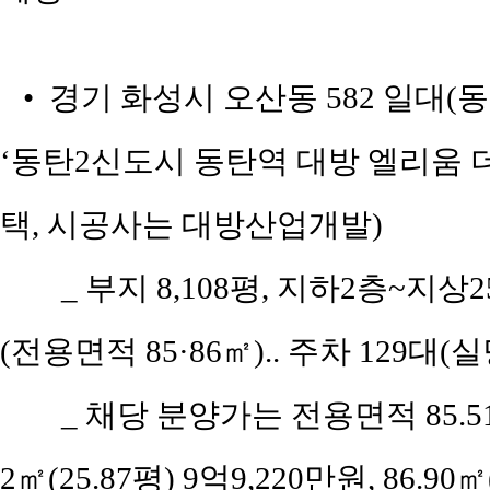
• 경기 화성시 오산동 582 일대
‘동탄2신도시 동탄역 대방 엘리움 
택, 시공사는 대방산업개발)
_ 부지 8,108평, 지하2층~지상2
(전용면적 85·86㎡).. 주차 129대(실당
_ 채당 분양가는 전용면적 85.51㎡
2㎡(25.87평) 9억9,220만원, 86.90