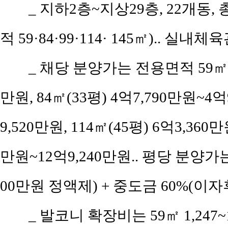
_ 지하2층~지상29층, 22개동, 
적 59·84·99·114· 145㎡).. 
_ 채당 분양가는 전용면적 59㎡(공
만원, 84㎡(33평) 4억7,790만원~4억
9,520만원, 114㎡(45평) 6억3,360만
만원~12억9,240만원.. 평당 분양가는 1
00만원 정액제) + 중도금 60%(이자
_ 발코니 확장비는 59㎡ 1,247~1,