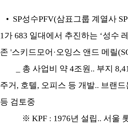
• SP성수PFV(삼표그룹 계열사 
1가 683 일대에서 추진하는 ‘성수
존 '스키드모어·오잉스 앤드 메릴(SOM
_ 총 사업비 약 4조원.. 부지 8,4
주거, 호텔, 오피스 등 개발.. 브랜드는 
등 검토중
※
KPF : 1976년 설립..