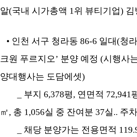
알(국내 시가총액 1위 뷰티기업) 김
• 인천 서구 청라동 86-6 일대(
크원 푸르지오’ 분양 예정 (시행사
양대행사는 도담에셋)
_ 부지 6,378평, 연면적 72,9
㎡, 총 1,056실 중 잔여분 37실.. 주차
_ 채당 분양가는 전용면적 119.92~