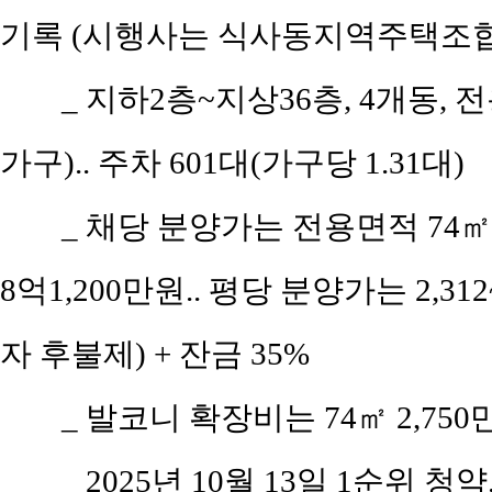
기록 (시행사는 식사동지역주택조합
_ 지하2층~지상36층, 4개동, 전
가구).. 주차 601대(가구당 1.31대)
_ 채당 분양가는 전용면적 74㎡(공
8억1,200만원.. 평당 분양가는 2,312
자 후불제) + 잔금 35%
_ 발코니 확장비는 74㎡ 2,750만
_ 2025년 10월 13일 1순위 청약