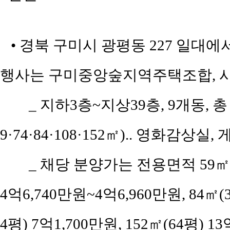
• 경북 구미시 광평동 227 일대에
행사는 구미중앙숲지역주택조합, 
_ 지하3층~지상39층, 9개동, 총
9·74·84·108·152㎡).. 영화감상
_ 채당 분양가는 전용면적 59㎡(공
4억6,740만원~4억6,960만원, 84㎡(3
4평) 7억1,700만원, 152㎡(64평) 1