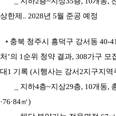
_ 지하2층~지상35층, 10개동, 전
상한제.. 2028년 5월 준공 예정
• 충북 청주시 흥덕구 강서동 40-
처’의 1순위 청약 결과, 308가구 모
대1 기록 (시행사는 강서2지구지역
_ 지하4층~지상29층, 10개동, 
·76·84㎡)