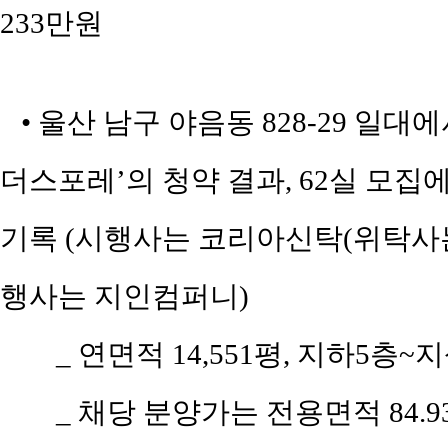
233만원
• 울산 남구 야음동 828-29 일
더스포레’의 청약 결과, 62실 모집에
기록 (시행사는 코리아신탁(위탁사는
행사는 지인컴퍼니)
_ 연면적 14,551평, 지하5층~지
_ 채당 분양가는 전용면적 84.93