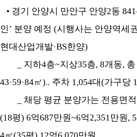
• 경기 안양시 만안구 안양2동 84
인’ 분양 예정 (시행사는 안양역세
현대산업개발·BS한양)
_ 지하4층~지상35층, 8개동, 총
43·59·84㎡).. 주차 1,054대(가구당 1
_ 채당 평균 분양가는 전용면적 3
(18평) 6억687만원~6억2,351만원, 5
4㎡(35평) 12억6,070만원