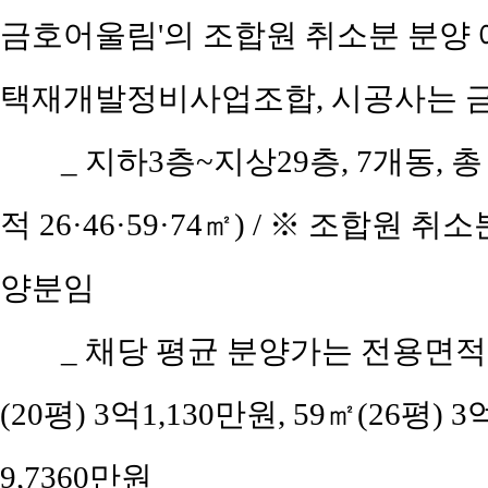
금호어울림'의 조합원 취소분 분양
택재개발정비사업조합, 시공사는 금호
_ 지하3층~지상29층, 7개동, 총
적 26·46·59·74㎡) / ※ 조합원
양분임
_ 채당 평균 분양가는 전용면적 2
(20평) 3억1,130만원, 59㎡(26평) 
9,7360만원