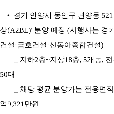
• 경기 안양시 동안구 관양동 521
상(A2BL)' 분양 예정 (시행사는
건설·금호건설·신동아종합건설)
_ 지하2층~지상18층, 5개동, 전
50대
_ 채당 평균 분양가는 전용면적 8
억9,321만원