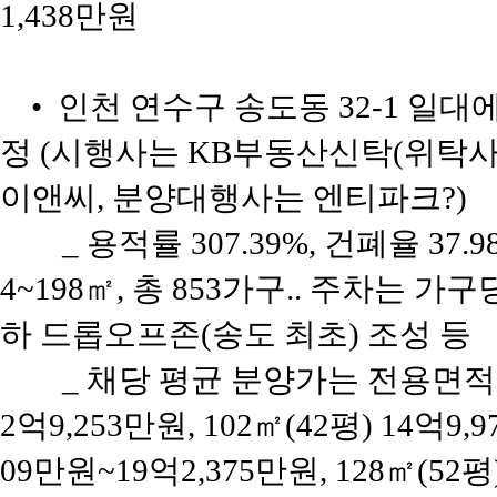
1,438만원
• 인천 연수구 송도동 32-1 일대에
정 (시행사는 KB부동산신탁(위탁
이앤씨, 분양대행사는 엔티파크?)
_ 용적률 307.39%, 건폐율 37
4~198㎡, 총 853가구.. 주차는 가구
하 드롭오프존(송도 최초) 조성 등
_ 채당 평균 분양가는 전용면적 84
2억9,253만원, 102㎡(42평) 14억9,
09만원~19억2,375만원, 128㎡(52평)