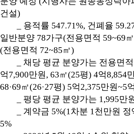
분양 예정 (시행사는 원종동성락
건설)
_ 용적률 547.71%, 건폐율 59.
일반분양 78가구(전용면적 59~69㎡)
(전용면적 72~85㎡)
_ 채당 평균 분양가는 전용면적 5
억7,900만원, 63㎡(25평) 4억8,854
68·69㎡(26·27평) 5억2,375만원~5
_ 평당 평균 분양가는 1,995만
_ 계약금 5%(1차분 1천만원 정액
5%