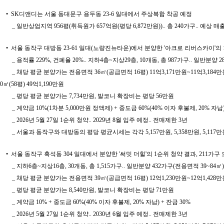
• SK디앤디는 서울 동대문구 용두동 23-6 일대에서 주상복합 착공 예정
_ 일반상업지역 956평(취득원가 657억원(평당 6,872만원)).. 총 240가구.. 예상 매출
• 서울 동작구 대방동 23-61 일대(노량진뉴타운)에서 분양한 '아크로 리버스카이'의 
_ 용적률 229%, 건폐율 20%.. 지하4층~지상29층, 10개동, 총 987가구.. 일반분양
_ 채당 평균 분양가는 전용면적 36㎡(공급면적 16평) 11억3,171만원~11억3,184만원, 44㎡
0㎡(58평) 49억1,190만원
_ 평당 평균 분양가는 7,734만원, 발코니 확장비는 평당 56만원
_ 계약금 10%(1차분 5,000만원 정액제) + 중도금 60%(40% 이자 후불제, 20% 자납)
_ 2026년 5월 27일 1순위 청약.. 2029년 8월 입주 예정.. 전매제한 3년
_ 서울과 동작구와 대방동의 평당 평균시세는 각각 5,157만원, 5,358만원, 5,117만
• 서울 동작구 흑석동 304 일대에서 분양한 '써밋 더힐'의 1순위 청약 결과, 211
_ 지하6층~지상16층, 30개동, 총 1,515가구.. 일반분양 432가구(전용면적 39~8
_ 채당 평균 분양가는 전용면적 39㎡(공급면적 16평) 12억1,230만원~12억1,428만원, 49
_ 평당 평균 분양가는 8,540만원, 발코니 확장비는 평당 71만원
_ 계약금 10% + 중도금 60%(40% 이자 후불제, 20% 자납) + 잔금 30%
_ 2026년 5월 27일 1순위 청약.. 2030년 6월 입주 예정.. 전매제한 3년