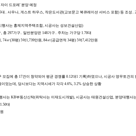
 자이 드포레' 분양 예정
당 1.5대.. 사우나, 게스트 하우스, 작은도서관(교보문고 북큐레이션 서비스 포함) 등 조성.. 
정 (시행사는 홍제지역주택조합, 시공사는 성보건설산업)
4㎡, 총 297가구.. 일반분양은 148가구.. 주차는 가구당 1.70대
4㎡(30평) 5억1,739만원, 84㎡(공급면적 34평) 5억7,412만원
가구 모집에 총 17건이 청약되어 평균 경쟁률 0.12대1 기록)하였으나, 시공사 영무
원이었는데, 당시보다는 지역시세가 각각 4.6%, 3.2% 상승한 상황
 (시행사는 KB부동산신탁(위탁사는 이재도시개발), 시공사는 태원건설산업, 분양대행사는
1.50대
만원