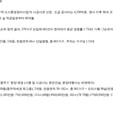
원
 도시환경정비사업'의 시공사로 선정.. 도급 공사비는 4,258억원.. 창사 이후 최대 
기간은 실 착공일로부터 60개월
순위 청약 결과, 379가구 모집에 665건이 청약되어 평균 경쟁률 1.75대1 기록 / 2순
~지상25층, 5개동, 전용면적 84㎡ 단일평형, 총 601가구.. 주차는 가구당 1.51대
 풍무Ⅱ' 분양 예정 (시행 및 시공사는 호반건설, 분양대행사는 씨앤에이)
층~지상38층(풍무역세권 최고층), 5개동, 전용면적 59~182㎡, 총 961가구 + 오피스텔 98실(전
85만원~7억3,836만원, 113㎡(49평) 8억8,005만원, 182㎡(78·79평) 17억8,950만원~