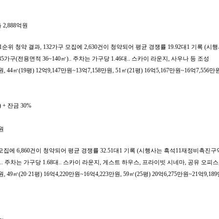
 2,888억원
1순위 청약 결과, 132가구 모집에 2,630건이 청약되어 평균 경쟁률 19.92대1 
 285가구(전용면적 36~140㎡).. 주차는 가구당 1.46대.. 스카이 라운지, 사우나 등 조성
(19평) 12억9,147만원~13억7,158만원, 51㎡(21평) 16억5,167만원~16억7,556만원, 
 + 잔금 30%
원
가구 모집에 6,860건이 청약되어 평균 경쟁률 32.51대1 기록 (시행사는 흑석11재
4㎡).. 주차는 가구당 1.68대.. 스카이 라운지, 게스트 하우스, 프라이빗 시네마, 공유 오피
㎡(20·21평) 16억4,220만원~16억4,223만원, 59㎡(25평) 20억6,275만원~21억9,189