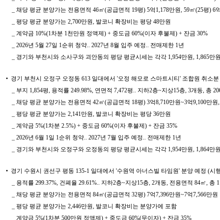
_ 채당 평균 분양가는 전용면적 46㎡(공급면적 19평) 5억1,178만원, 59㎡(25평) 6억6,
_ 평당 평균 분양가는 2,700만원, 발코니 확장비는 평당 48만원
_ 계약금 10%(1차분 1천만원 정액제) + 중도금 60%(이자 후불제) + 잔금 30%
_ 2026년 5월 27일 1순위 청약.. 2027년 8월 입주 예정.. 전매제한 1년
_ 경기와 부천시와 소사구와 괴안동의 평당 평균시세는 각각 1,954만원, 1,865만원, 1
• 경기 부천시 오정구 오정동 613 일대에서 '오정 해모로 스마트시티' 조합원 취소
_ 부지 1,854평, 용적률 249.98%, 연면적 7,472평.. 지하2층~지상15층, 3개동, 총
_ 채당 평균 분양가는 전용면적 42㎡(공급면적 18평) 3억8,710만원~3억9,100만원, 59㎡
_ 평당 평균 분양가는 2,141만원, 발코니 확장비는 평당 36만원
_ 계약금 5%(1차분 2.5%) + 중도금 60%(이자 후불제) + 잔금 35%
_ 2026년 6월 1일 1순위 청약.. 2027년 7월 입주 예정.. 전매제한 1년
_ 경기와 부천시와 오정구와 오정동의 평당 평균시세는 각각 1,954만원, 1,864만원, 1
• 경기 수원시 권선구 평동 135-1 일대에서 '수원역 아너스빌 타임원' 분양 예정
_ 용적률 299.37%, 건폐율 29.61%.. 지하2층~지상15층, 2개동, 전용면적 84㎡, 총 
_ 채당 평균 분양가는 전용면적 84㎡(공급면적 32평) 7억7,396만원~7억7,566만원
_ 평당 평균 분양가는 2,446만원, 발코니 확장비는 분양가에 포함
_ 계약금 5%(1차분 500만원 정액제) + 중도금 60%(무이자) + 잔금 35%