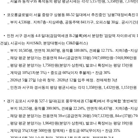
_ 서울과 동작구와 흑석동의 평당 평균시세는 각각 5,157만원, 5,358만원, 7,376만
• 코오롱글로벌이 서울 중랑구 상봉동 88-52 일대에서 추진중인 '상봉7재정비촉진구역
_ 부지 4,536평.. 지하7층~지상49층, 공동주택 841가구, 오피스텔 30실.. 공사
• 인천 서구 경서동 4-8 일대(검암역세권 B-2블록)에서 분양한 '검암역 자이르네'의 1
건설), 시공사는 자이S&D, 분양대행사는 CI&D플러스)
_ 부지 10,585평, 연면적 30,607평, 용적률 189.86%, 건폐율 12.71%.. 지하3층
_ 채당 평균 분양가는 전용면적 84㎡(공급면적 33평) 5억7,699만원~5억8,996만원
_ 평당 평균 분양가는 1,756만원(분양가 상한제), 발코니 확장비는 평당 15만원
_ 계약금 10%(1차분 5%) + 중도금 60%(이자 후불제) + 잔금 30%
_ 2026년 5월 27일 1순위 청약.. 2028년 12월 입주 예정.. 전매제한 3년
_ 인천과 서구와 경서동의 평당 평균시세는 각각 1,358만원, 1,432만원, 1,151만원
• 경기 김포시 사우동 527-1 일대(김포 풍무역세권 C5블록)에서 주상복합 '호반써밋
_ 부지 10,215평, 용적률 399.96%, 건폐율 22.24%, 연면적 60,437평.. 지하3
_ 채당 평균 분양가는 전용면적 59㎡(공급면적 26평) 5억7,123만원, 84㎡(37평) 7억1,2
_ 평당 평균 분양가는 1,964만원(분양가 상한제), 발코니 확장비는 평당 19만원
_ 계약금 5%(1차분 500만원 정액제) + 중도금 60%(무이자) + 잔금 35%