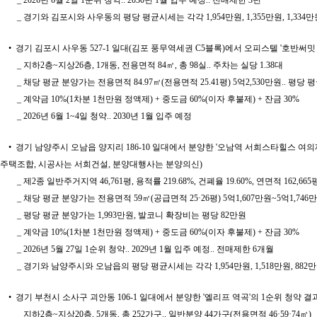
_ 2026년 6월 2일 1순위 청약.. 2030년 1월 입주 예정.. 전매제한 3년
_ 경기와 김포시와 사우동의 평당 평균시세는 각각 1,954만원, 1,355만원, 1,334만
• 경기 김포시 사우동 527-1 일대(김포 풍무역세권 C5블록)에서 오피스텔 '호반써밋
_ 지하2층~지상26층, 1개동, 전용면적 84㎡, 총 98실.. 주차는 실당 1.38대
_ 채당 평균 분양가는 전용면적 84.97㎡(전용면적 25.41평) 5억2,530만원.. 평당 
_ 계약금 10%(1차분 1천만원 정액제) + 중도금 60%(이자 후불제) + 잔금 30%
_ 2026년 6월 1~4일 청약.. 2030년 1월 입주 예정
• 경기 남양주시 오남읍 양지리 186-10 일대에서 분양한 '오남역 서희스타힐스 여의재 3
주택조합, 시공사는 서희건설, 분양대행사는 분양의신)
_ 제2종 일반주거지역 46,761평, 용적률 219.68%, 건폐율 19.60%, 연면적 162,66
_ 채당 평균 분양가는 전용면적 59㎡(공급면적 25·26평) 5억1,607만원~5억1,746만원, 
_ 평당 평균 분양가는 1,993만원, 발코니 확장비는 평당 82만원
_ 계약금 10%(1차분 1천만원 정액제) + 중도금 60%(이자 후불제) + 잔금 30%
_ 2026년 5월 27일 1순위 청약.. 2029년 1월 입주 예정.. 전매제한 6개월
_ 경기와 남양주시와 오남읍의 평당 평균시세는 각각 1,954만원, 1,518만원, 882
• 경기 부천시 소사구 괴안동 106-1 일대에서 분양한 '엘리프 역곡'의 1순위 청약 
_ 지하2층~지상20층, 5개동, 총 252가구.. 일반분양 44가구(전용면적 46·59·74㎡)