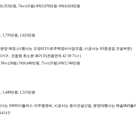
353만원, 74㎡(31평) 8억3,070만원~8억4,924만원
,735만원, 1,623만원
분 분양 예정 (시행사는 오정613가로주택정비사업조합, 시공사는 HJ중공업 건설부문)
 200가구.. 조합원 취소분 48가구(전용면적 42·59·71㎡)
(26평) 5억6,640만원, 71㎡(31평) 6억5,740만원
,449만원, 1,515만원
 (시행사는 SM하이플러스·아주엠앤씨, 시공사는 동아건설산업, 분양대행사는 해솔I&D플
114가구