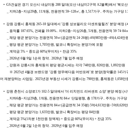
• GS건설은 경기 오산시 내삼미동 288 일대(오산 내삼미2구역 A2블록)에서 '북오산
_ 지하2층~지상29층, 11개동, 전용면적 59~128㎡, 총 1,517가구.. 주차는 가구
• 강원 강릉시 홍제동 265-18 일대에서 '강릉 성보필리오 더센트럴힐즈' 분양 예
_ 용적률 187.65%, 건폐율 19.09%.. 지하2층~지상26층, 5개동, 전용면적 59·74·8
_ 채당 평균 분양가는 전용면적 59㎡(공급면적 24·26평) 4억985만원~4억4,424만원, 7
_ 평당 평균 분양가는 1,705만원, 발코니 확장비는 분양가에 포함
_ 계약금 5% + 중도금 60%(무이자) + 잔금 35%
_ 2026년 6월 9일 1순위 청약.. 2028년 7월 입주 예정
_ 강원과 강릉시와 홍제동의 평당 평균시세는 각각 748만원, 826만원, 1,092만원
※
2025년 4월경 브랜드명 ‘강릉 영무예다음 어반포레’로 분양(청약률은 145
어 재분양하는 사업임.. 2025년경 부동산 시세가 강릉시는 790만원, 홍제동은 1,058만
• 강원 춘천시 소양로1가 102-5 일대에서 '더 리치먼드 리버센트 소양' 분양 예정
_ 지하6층~지상29층, 1개동, 전용면적 84㎡ 단일평형, 총 178가구.. 주차는 가구당 
_ 채당 평균 분양가는 전용면적 84㎡(공급면적 34·35평) 5억4,613만원~5억8,620
_ 평당 평균 분양가는 1,635만원, 발코니 확장비는 평당 84만원
_ 계약금 5%(1차분 1천만원 정액제) + 중도금 60%(무이자) + 잔금 35%
_ 2026년 6월 2일 1순위 청약.. 2029년 6월 입주 예정