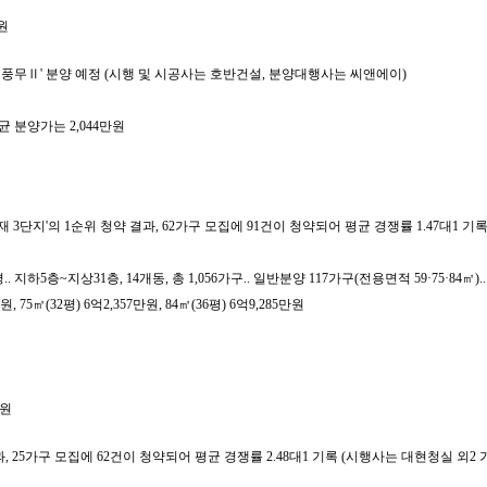
원
 풍무Ⅱ' 분양 예정 (시행 및 시공사는 호반건설, 분양대행사는 씨앤에이)
평균 분양가는 2,044만원
단지'의 1순위 청약 결과, 62가구 모집에 91건이 청약되어 평균 경쟁률 1.47대1 기록 
5평.. 지하5층~지상31층, 14개동, 총 1,056가구.. 일반분양 117가구(전용면적 59·75·84㎡)
75㎡(32평) 6억2,357만원, 84㎡(36평) 6억9,285만원
만원
결과, 25가구 모집에 62건이 청약되어 평균 경쟁률 2.48대1 기록 (시행사는 대현청