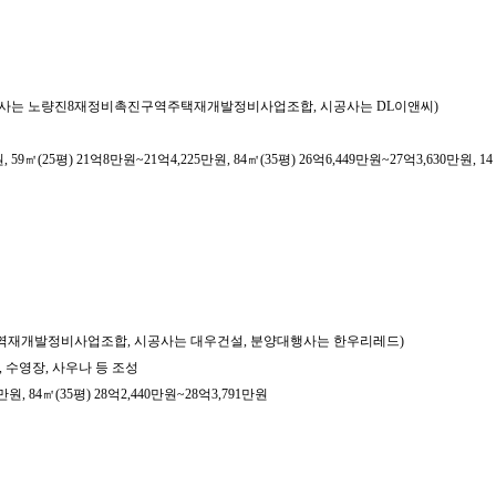
기록 (시행사는 노량진8재정비촉진구역주택재개발정비사업조합, 시공사는 DL이앤씨)
59㎡(25평) 21억8만원~21억4,225만원, 84㎡(35평) 26억6,449만원~27억3,630만원, 14
정비촉진구역재개발정비사업조합, 시공사는 대우건설, 분양대행사는 한우리레드)
스, 수영장, 사우나 등 조성
만원, 84㎡(35평) 28억2,440만원~28억3,791만원