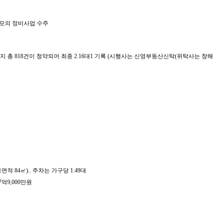
규모의 정비사업 수주
위까지 총 818건이 청약되어 최종 2.16대1 기록 (시행사는 신영부동산신탁(위탁사는 창해
용면적 84㎡).. 주차는 가구당 1.49대
17억9,000만원