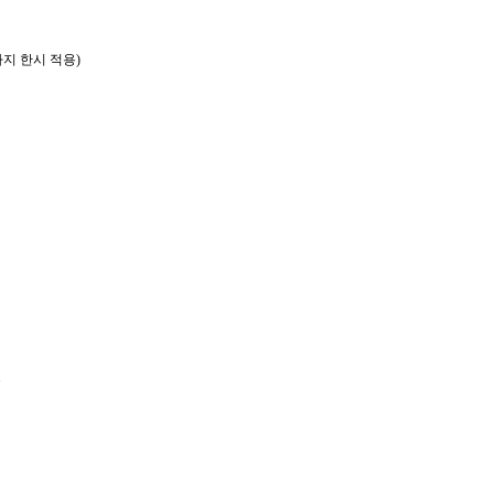
제
까지 한시 적용)
국