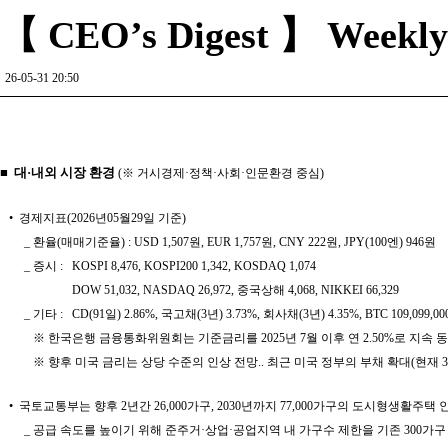
【 CEO’s Digest 】 Weekly R
26-05-31 20:50
■ 대·내외 시장 환경
(※ 거시경제·정책·사회·인문환경 중심)
• 경제지표(2026년05월29일 기준)
_ 환율(매매기준율) : USD 1,507원, EUR 1,757원, CNY 222원, JPY(100엔) 946원
_ 증시 :
KOSPI 8,476, KOSPI200 1,342, KOSDAQ 1,074
DOW 51,032, NASDAQ 26,972, 중국상해 4,068, NIKKEI 66,329
_ 기타 :
CD(91일) 2.86%, 국고채(3년) 3.73%, 회사채(3년) 4.35%, BTC 109,099,0
※
한국은행 금융통화위원회는 기준금리를 2025년 7월 이후 연 2.50%로 지속 동
※
향후 미국 금리는 상당 수준의 인상 전망.. 최근 미국 정부의 부채 확대(현재 30조
• 국토교통부는 향후 2년간 26,000가구, 2030년까지 77,000가구의 도시형생활주택
_ 공급 속도를 높이기 위해 준주거·상업·공업지역 내 가구수 제한을 기존 300가구 미