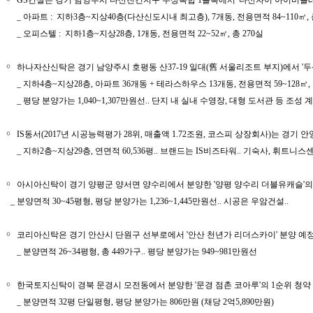
￮
GS건설은 경기 남양주시 다산진건지구 주상복합 1블록에서 '다산자이 아이비플레
_ 아파트 : 지하3층~지상40층(다산신도시내 최고층), 7개동, 전용면적 84~110㎡, 
_ 오피스텔 : 지하1층~지상28층, 1개동, 전용면적 22~52㎡, 총 270실
￮
하나자산신탁은 경기 남양주시 호평동 산37-19 일대(舊 서울리조트 부지)에서 '두
_ 지하4층~지상28층, 아파트 36개동 + 테라스하우스 13개동, 전용면적 59~128㎡, 
_ 평당 분양가는 1,040~1,307만원선.. 단지 내 실내 수영장, 대형 도서관 등 조성 
￮
IS동서(2017년 시공능력평가 28위, 매출액 1.72조원, 코스피 상장회사)는 경기 
_ 지하2층~지상29층, 연면적 60,536평.. 브랜드는 IS비즈타워.. 기숙사, 휘트니
￮
아시아신탁이 경기 양평군 양서면 양수리에서 분양한 '양평 양수리 더블유캐슬'의 1순위
_ 분양면적 30~45평형, 평당 분양가는 1,236~1,445만원선.. 시공은 우암건설..
￮
코리아신탁은 경기 안산시 단원구 선부로에서 '안산 천년가 리더스카이' 분양 예
_ 분양면적 26~34평형, 총 449가구.. 평당 분양가는 949~981만원선
￮
한국토지신탁이 경북 문경시 모전동에서 분양한 '문경 점촌 코아루'의 1순위 청약 결과,
_ 분양면적 32평 단일평형, 평당 분양가는 806만원 (채당 2억5,890만원)