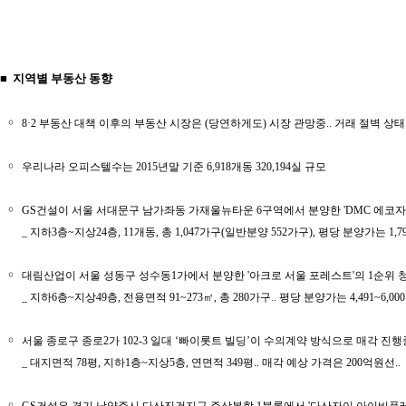
■ 지역별 부동산 동향
￮
8·2 부동산 대책 이후의 부동산 시장은 (당연하게도) 시장 관망중.. 거래 절벽 상태.
￮
우리나라 오피스텔수는 2015년말 기준 6,918개동 320,194실 규모
￮
GS건설이 서울 서대문구 남가좌동 가재울뉴타운 6구역에서 분양한 'DMC 에코자이'의 1
_ 지하3층~지상24층, 11개동, 총 1,047가구(일반분양 552가구), 평당 분양가는 1,79
￮
대림산업이 서울 성동구 성수동1가에서 분양한 '아크로 서울 포레스트'의 1순위 청약 결
_ 지하6층~지상49층, 전용면적 91~273㎡, 총 280가구.. 평당 분양가는 4,491~6,0
￮
서울 종로구 종로2가 102-3 일대 ‘빠이롯트 빌딩’이 수의계약 방식으로 매각 진행
_ 대지면적 78평, 지하1층~지상5층, 연면적 349평.. 매각 예상 가격은 200억원선..