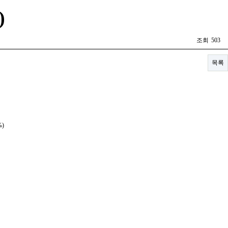
)
조회
503
목록
%)