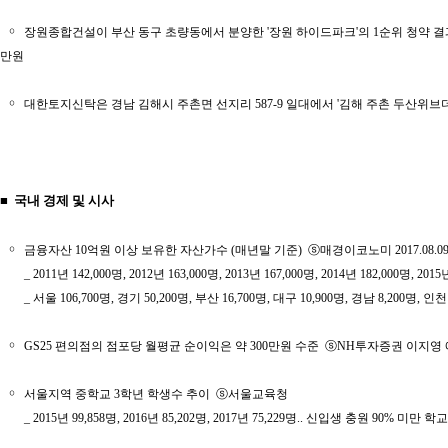
￮
장원종합건설이 부산 동구 초량동에서 분양한 '장원 하이드파크'의 1순위 청약 결과, 39가
만원
￮
대한토지신탁은 경남 김해시 주촌면 선지리 587-9 일대에서 '김해 주촌 두산위브더제니스'
■ 국내 경제 및 시사
￮
금융자산 10억원 이상 보유한 자산가수 (매년말 기준) ⓢ매경이코노미 2017.08.09~
_ 2011년 142,000명, 2012년 163,000명, 2013년 167,000명, 2014년 182,000
_ 서울 106,700명, 경기 50,200명, 부산 16,700명, 대구 10,900명, 경남 8,200명, 인천
￮
GS25 편의점의 점포당 월평균 순이익은 약 300만원 수준 ⓢNH투자증권 이지
￮
서울지역 중학교 3학년 학생수 추이 ⓢ서울교육청
_ 2015년 99,858명, 2016년 85,202명, 2017년 75,229명.. 신입생 충원 90% 미만 