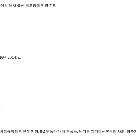
년만에 비육사 출신 참모총장 임명 전망
16년 250.4%..
임
비정규직의 정규직 전환, 8·2 부동산 대책 후폭풍, 박기영 과기혁신본부장 사퇴, 장충기 